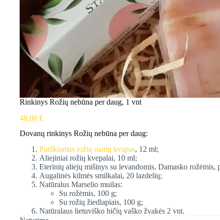
Rinkinys Rožių nebūna per daug, 1 vnt
48,00
€
Dovanų rinkinys Rožių nebūna per daug:
Purškiamas rožių namų kvapas
, 12 ml;
Aliejiniai rožių kvepalai, 10 ml;
Eterinių aliejų mišinys su levandomis, Damasko rožėmis, 
Augalinės kilmės smilkalai, 20 lazdelių;
Natūralus Marselio muilas:
Su rožėmis, 100 g;
Su rožių žiedlapiais, 100 g;
Natūralaus lietuviško bičių vaško žvakės 2 vnt.