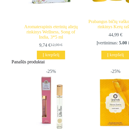
Prabangus bičių vaško
Aromaterapinis eterinių aliejų
rinkinys Kerų raš
rinkinys Wellness, Song of
44,99
€
India, 3*5 ml
Įvertinimas:
5.00
i
9,74
€
12,99
€
Original
Current
price
price
Į krepšelį
Į krepšelį
was:
is:
Panašūs produktai
12,99 €.
9,74 €.
-25%
-25%