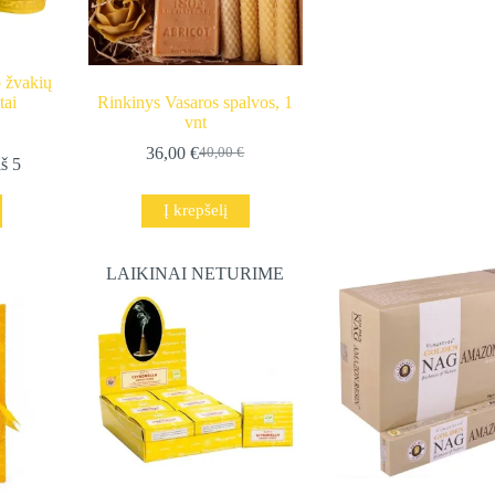
 žvakių
tai
Rinkinys Vasaros spalvos, 1
vnt
36,00
€
40,00
€
Original
Current
š 5
price
price
was:
is:
Į krepšelį
40,00 €.
36,00 €.
LAIKINAI NETURIME