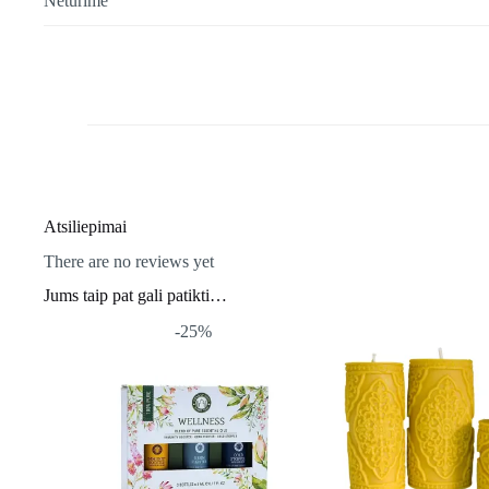
Neturime
Atsiliepimai
There are no reviews yet
Jums taip pat gali patikti…
-25%