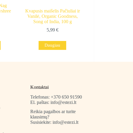
 Nag
yshree
Kvapusis maišelis Pačiuliai ir
Vanilė, Organic Goodness,
Song of India, 100 g
5,99
€
Daugiau
Kontaktai
Telefonas: +370 650 91590
El. paštas: info@estezi.lt
o
Reikia pagalbos ar turite
klausimų?
Susisiekite: info@estezi.lt