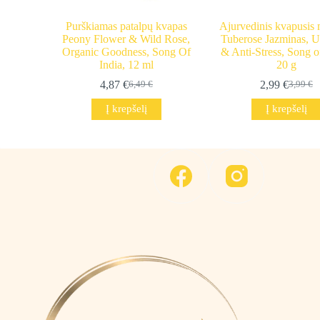
Purškiamas patalpų kvapas
Ajurvedinis kvapusis 
Peony Flower & Wild Rose,
Tuberose Jazminas, Up
Organic Goodness, Song Of
& Anti-Stress, Song o
India, 12 ml
20 g
4,87
€
2,99
€
6,49
€
3,99
€
Original
Current
Origina
Current
price
price
price
price
Į krepšelį
Į krepšelį
was:
is:
was:
is:
6,49 €.
4,87 €.
3,99 €.
2,99 €.