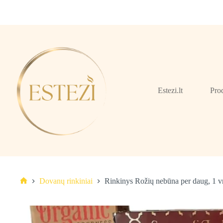
Skip
to
content
Estezi.lt
Pro
Dovanų rinkiniai
Rinkinys Rožių nebūna per daug, 1 v
Pagrindinis