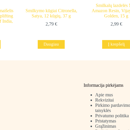
Smilkalų lazdelės
maišelis
Smilkymo kūgiai Citronella,
Amazon Resin, Vija
lifting
Satya, 12 kūgių, 37 g
Golden, 15 g
f India,
2,79
€
2,99
€
l
Daugiau
Į krepšelį
Informacija pirkėjams
Apie mus
Rekvizitai
Pirkimo pardavim
taisyklės
Privatumo politika
Pristatymas
Grąžinimas