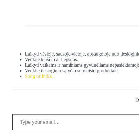
Laikyti vėsioje, sausoje vietoje, apsaugotoje nuo tiesiogini
Venkite karščio ar liepsnos.
Laikyti vaikams ir naminiams gyvūnėliams nepasiekiamoje
Venkite tiesioginio sąlyčio su maisto produktais.
Song of India.
D
Type your email…