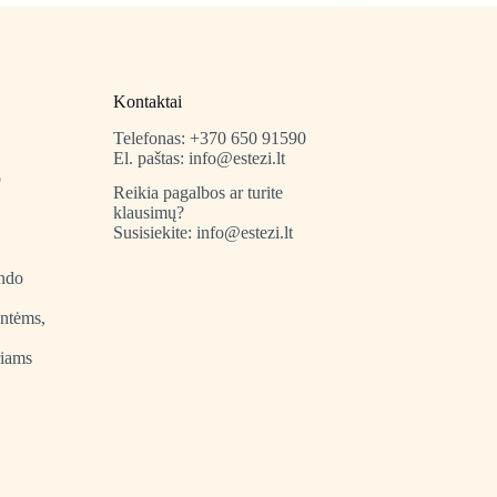
Kontaktai
Telefonas: +370 650 91590
El. paštas: info@estezi.lt
o
Reikia pagalbos ar turite
klausimų?
Susisiekite: info@estezi.lt
indo
entėms,
riams