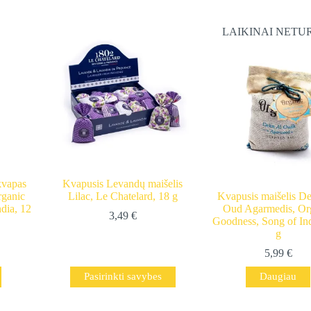
LAIKINAI NETU
kvapas
Kvapusis Levandų maišelis
rganic
Lilac, Le Chatelard, 18 g
Kvapusis maišelis D
dia, 12
Oud Agarmedis, Or
3,49
€
Goodness, Song of Ind
g
5,99
€
This
Pasirinkti savybes
Daugiau
product
has
multiple