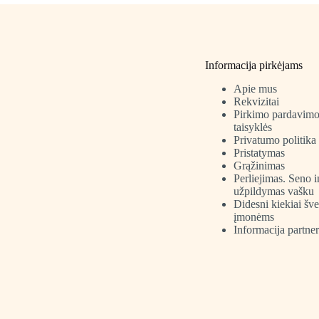
variants.
The
options
may
be
Informacija pirkėjams
chosen
on
Apie mus
the
Rekvizitai
product
Pirkimo pardavim
page
taisyklės
Privatumo politika
Pristatymas
Grąžinimas
Perliejimas. Seno 
užpildymas vašku
Didesni kiekiai šv
įmonėms
Informacija partne