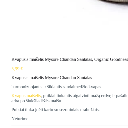
Kvapusis maišelis Mysore Chandan Santalas, Organic Goodness,
5,99
€
Kvapusis maišelis Mysore Chandan Santalas –
harmonizuojantis ir šildantis sandalmedžio kvapas.
Kvapus maišelis
, puikiai tinkantis atgaivinti mažą erdvę ir paša
arba po šiukšliadėžės maišu.
Puikiai tinka įdėti kartu su sezoniniais drabužiais.
Neturime