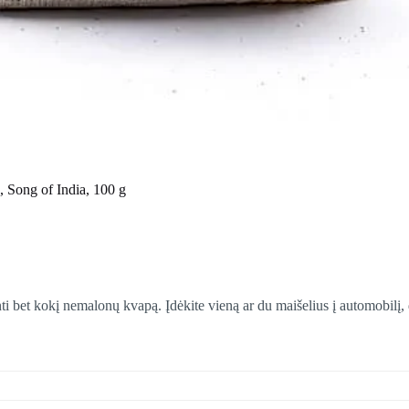
 Song of India, 100 g
linti bet kokį nemalonų kvapą. Įdėkite vieną ar du maišelius į automobilį,