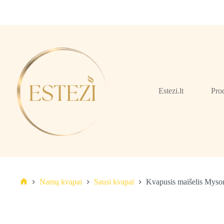
Skip
to
content
Estezi.lt
Pro
Namų kvapai
Sausi kvapai
Kvapusis maišelis Mysor
Pagrindinis