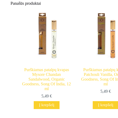
Panašūs produktai
Purškiamas patalpų kvapas
Purškiamas patalpų 
Mysore Chandan
Patchouli Vanilla, O
Sandalwood, Organic
Goodness, Song Of In
Goodness, Song Of India, 12
ml
ml
5,49
€
5,49
€
Į krepšelį
Į krepšelį