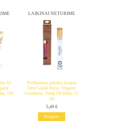
RIME
LAIKINAI NETURIME
ehn Al-
Purškiamas patalpų kvapas
ganic
Desi Gulab Rose, Organic
ia, 100
Goodness, Song Of India, 12
ml
5,49
€
Daugiau