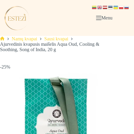
Skip
to
content
Menu
Namų kvapai
Sausi kvapai
Pagrindinis
Ajurvedinis kvapusis maišelis Aqua Oud, Cooling &
Soothing, Song of India, 20 g
-25%