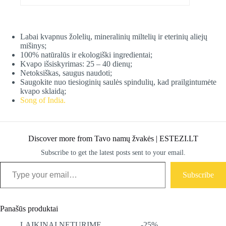
Labai kvapnus žolelių, mineralinių miltelių ir eterinių aliejų
mišinys;
100% natūralūs ir ekologiški ingredientai;
Kvapo išsiskyrimas: 25 – 40 dienų;
Netoksiškas, saugus naudoti;
Saugokite nuo tiesioginių saulės spindulių, kad prailgintumėte
kvapo sklaidą;
Song of India.
Discover more from Tavo namų žvakės | ESTEZI.LT
Subscribe to get the latest posts sent to your email.
Type your email…
Subscribe
Panašūs produktai
LAIKINAI NETURIME
-25%