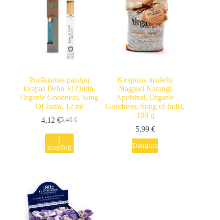
Purškiamas patalpų
Kvapusis maišelis
kvapas Dehn Al Oudh,
Nagpuri Narangi
Organic Goodness, Song
Apelsinai, Organic
Of India, 12 ml
Goodness, Song of India,
100 g
4,12
€
5,49
€
Original
Current
5,99
€
price
price
Į
was:
is:
Daugiau
krepšelį
5,49 €.
4,12 €.