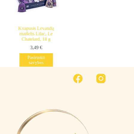
Kvapusis Levandų
maišelis Lilac, Le
Chatelard, 18 g
3,49
€
This
Pasirinkti
product
savybes
has
multiple
variants.
The
options
may
be
chosen
on
the
product
page