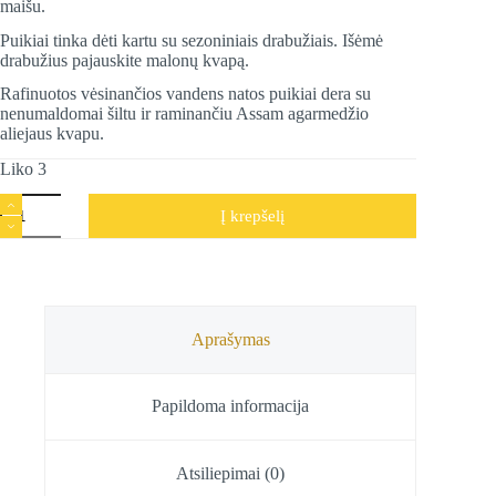
maišu.
Puikiai tinka dėti kartu su sezoniniais drabužiais. Išėmė
drabužius pajauskite malonų kvapą.
Rafinuotos vėsinančios vandens natos puikiai dera su
nenumaldomai šiltu ir raminančiu Assam agarmedžio
aliejaus kvapu.
Liko 3
produkto
Į krepšelį
kiekis:
Ajurvedinis
kvapusis
maišelis
Aqua
Oud,
Cooling
Aprašymas
&
Soothing,
Song
Papildoma informacija
of
India,
20
g
Atsiliepimai (0)