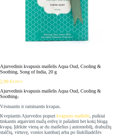
Ajurvedinis kvapusis maišelis Aqua Oud, Cooling &
Soothing, Song of India, 20 g
2,99
€
3,99
€
Original
Current
price
price
Ajurvedinis kvapusis maišelis Aqua Oud, Cooling &
was:
is:
Soothing-
3,99 €.
2,99 €.
Vėsinantis ir raminantis kvapas.
Kvepiantis Ajurvedos popuri
kvapusis maišelis
, puikiai
tinkantis atgaivinti mažą erdvę ir pašalinti bet kokį blogą
kvapą. Įdėkite vieną ar du maišelius į automobilį, drabužių
stalčių, virtuvę, vonios kambarį arba po šiukšliadėžės