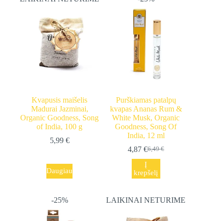
Kvapusis maišelis
Purškiamas patalpų
Madurai Jazminai,
kvapas Ananas Rum &
Organic Goodness, Song
White Musk, Organic
of India, 100 g
Goodness, Song Of
India, 12 ml
5,99
€
4,87
€
6,49
€
Original
Current
price
price
Į
was:
is:
Daugiau
krepšelį
6,49 €.
4,87 €.
-25%
LAIKINAI NETURIME