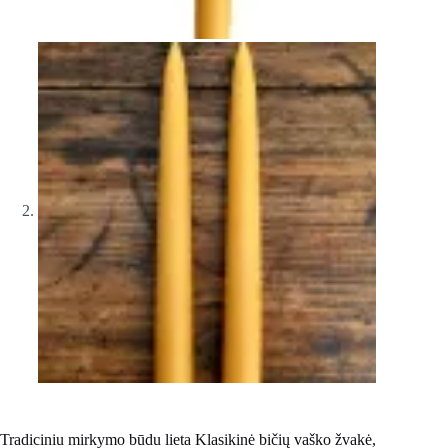
Tradiciniu mirkymo būdu lieta Klasikinė bičių vaško žvakė,