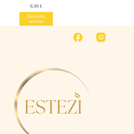
8,99
€
This
Pasirinkti
product
savybes
has
multiple
variants.
The
options
may
be
chosen
on
the
product
page