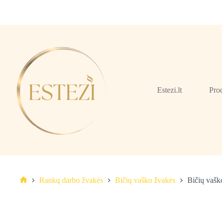
Skip
to
content
Estezi.lt
Pro
Rankų darbo žvakės
Bičių vaško žvakės
Bičių vaško
Pagrindinis