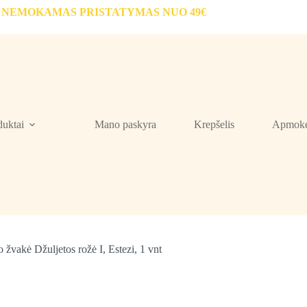
NEMOKAMAS PRISTATYMAS NUO 49€
duktai
Mano paskyra
Krepšelis
Apmokė
 žvakė Džuljetos rožė I, Estezi, 1 vnt