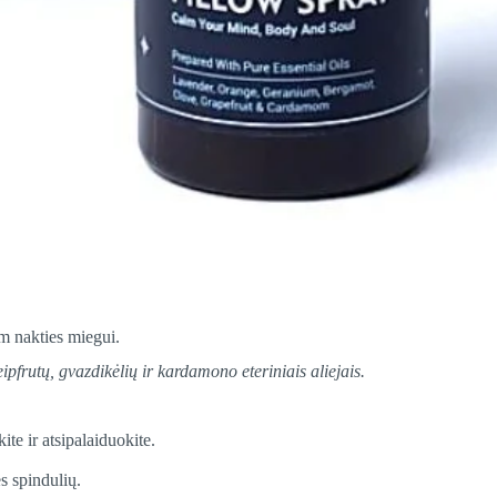
m nakties miegui.
pfrutų, gvazdikėlių ir kardamono eteriniais aliejais.
ite ir atsipalaiduokite.
ės spindulių.