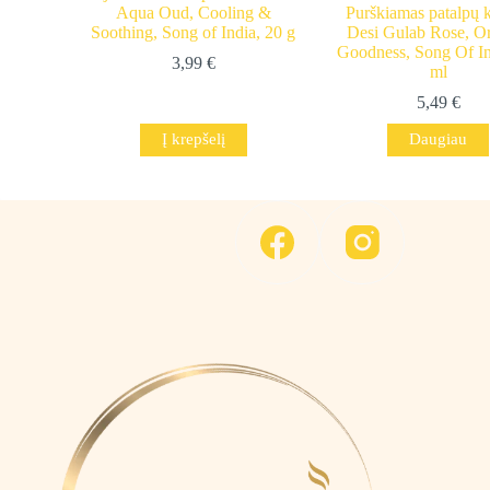
Aqua Oud, Cooling &
Purškiamas patalpų 
Soothing, Song of India, 20 g
Desi Gulab Rose, O
Goodness, Song Of In
3,99
€
ml
5,49
€
Į krepšelį
Daugiau