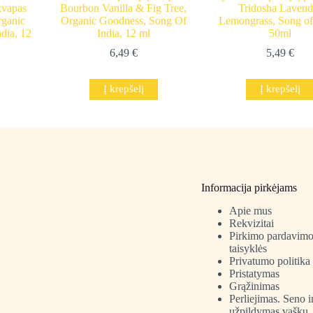
kvapas
Bourbon Vanilla & Fig Tree,
Tridosha Lavend
rganic
Organic Goodness, Song Of
Lemongrass, Song of 
dia, 12
India, 12 ml
50ml
6,49
€
5,49
€
Į krepšelį
Į krepšelį
Informacija pirkėjams
Apie mus
Rekvizitai
Pirkimo pardavim
taisyklės
Privatumo politika
Pristatymas
Grąžinimas
Perliejimas. Seno 
užpildymas vašku