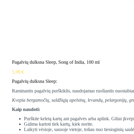
Pagalvių dulksna Sleep, Song of India, 100 ml
5,99
€
Pagalvių dulksna Sleep:
Raminantis pagalvių purškiklis, naudojamas ruošiantis nuostabia
Kvepia bergamočių, saldžiųjų apelsinų, levandų, pelargonijų, grei
Kaip naudoti:
Purškite keletą kartų ant pagalvės arba aplink. Giliai įkvėpk
Galima kartoti tiek kartų, kiek norite.
Laikyti vėsioje, sausoje vietoje, toliau nuo tiesioginių saul