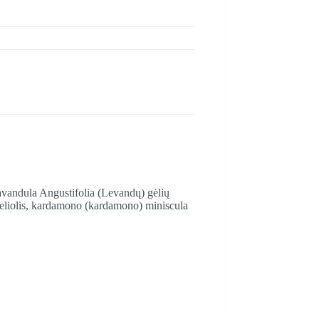
Lavandula Angustifolia (Levandų) gėlių
oneliolis, kardamono (kardamono) miniscula