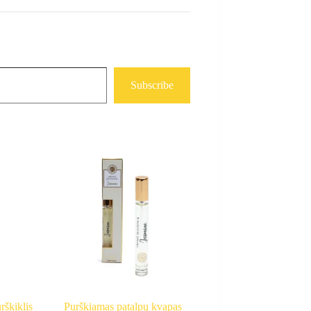
Subscribe
rškiklis
Purškiamas patalpų kvapas