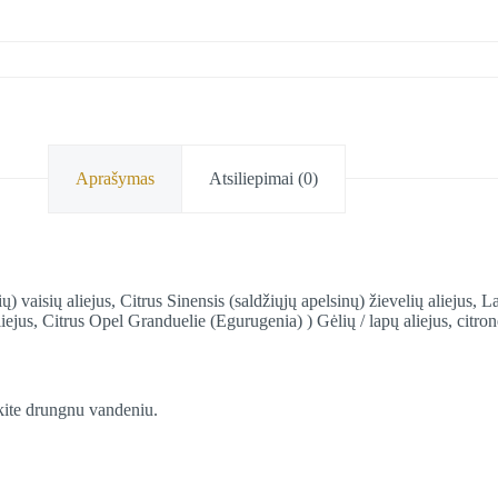
Aprašymas
Atsiliepimai (0)
aisių aliejus, Citrus Sinensis (saldžiųjų apelsinų) žievelių aliejus, 
ejus, Citrus Opel Granduelie (Egurugenia) ) Gėlių / lapų aliejus, citr
ukite drungnu vandeniu.