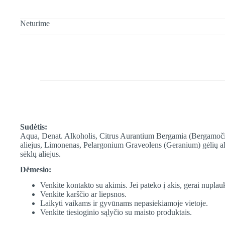
Neturime
Sudėtis:
Aqua, Denat. Alkoholis, Citrus Aurantium Bergamia (Bergamočių) v
aliejus, Limonenas, Pelargonium Graveolens (Geranium) gėlių ali
sėklų aliejus.
Dėmesio:
Venkite kontakto su akimis. Jei pateko į akis, gerai nupla
Venkite karščio ar liepsnos.
Laikyti vaikams ir gyvūnams nepasiekiamoje vietoje.
Venkite tiesioginio sąlyčio su maisto produktais.