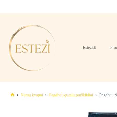
Skip
to
content
Estezi.lt
Pro
Namų kvapai
Pagalvių-patalų purškikliai
Pagalvių d
Pagrindinis