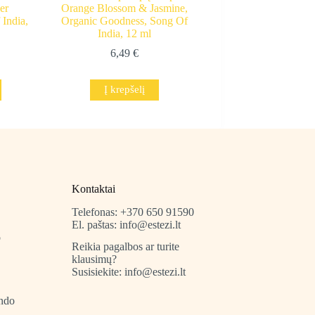
er
Orange Blossom & Jasmine,
India,
Organic Goodness, Song Of
India, 12 ml
6,49
€
Į krepšelį
Kontaktai
Telefonas: +370 650 91590
El. paštas: info@estezi.lt
o
Reikia pagalbos ar turite
klausimų?
Susisiekite: info@estezi.lt
indo