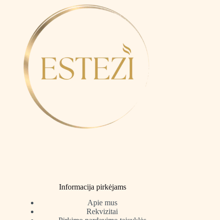
Informacija pirkėjams
Apie mus
Rekvizitai