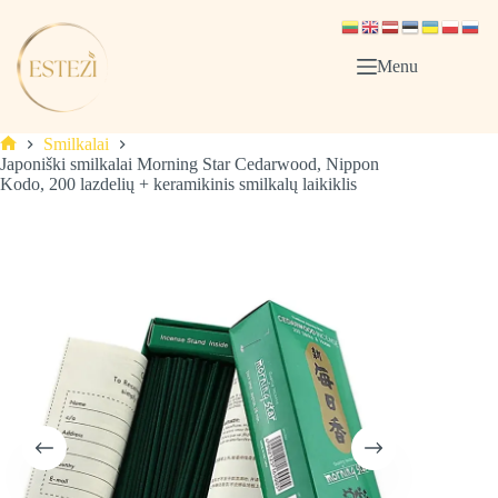
Skip
to
content
Menu
Smilkalai
Pagrindinis
Japoniški smilkalai Morning Star Cedarwood, Nippon
Kodo, 200 lazdelių + keramikinis smilkalų laikiklis