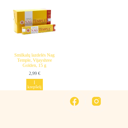
Smilkalų lazdelės Nag
Temple, Vijayshree
Golden, 15 g
2,99
€
Į
krepšelį