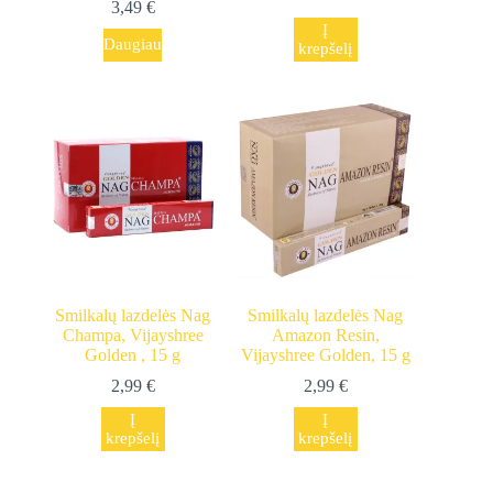
3,49
€
Į
Daugiau
krepšelį
Smilkalų lazdelės Nag
Smilkalų lazdelės Nag
Champa, Vijayshree
Amazon Resin,
Golden , 15 g
Vijayshree Golden, 15 g
2,99
€
2,99
€
Į
Į
krepšelį
krepšelį