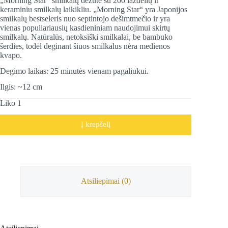
„Morning Star“ smilkalų dėžutė su 200 lazdelių ir
keraminiu smilkalų laikikliu. „Morning Star“ yra Japonijos
smilkalų bestseleris nuo septintojo dešimtmečio ir yra
vienas populiariausių kasdieniniam naudojimui skirtų
smilkalų. Natūralūs, netoksiški smilkalai, be bambuko
šerdies, todėl deginant šiuos smilkalus nėra medienos
kvapo.
Degimo laikas: 25 minutės vienam pagaliukui.
Ilgis: ~12 cm
Liko 1
Į krepšelį
Atsiliepimai (0)