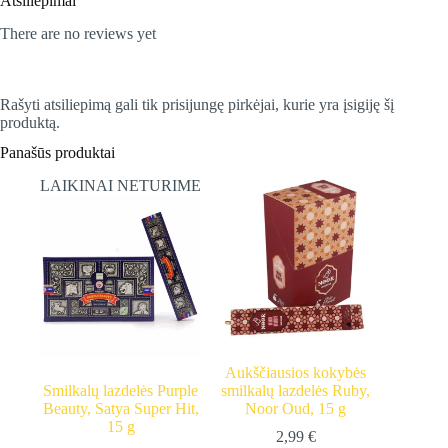
Atsiliepimai
There are no reviews yet
Rašyti atsiliepimą gali tik prisijungę pirkėjai, kurie yra įsigiję šį
produktą.
Panašūs produktai
LAIKINAI NETURIME
Aukščiausios kokybės
Smilkalų lazdelės Purple
smilkalų lazdelės Ruby,
Beauty, Satya Super Hit,
Noor Oud, 15 g
15 g
2,99
€