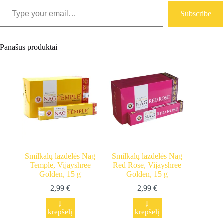
Type your email…
Subscribe
Panašūs produktai
Smilkalų lazdelės Nag
Smilkalų lazdelės Nag
Temple, Vijayshree
Red Rose, Vijayshree
Golden, 15 g
Golden, 15 g
2,99
€
2,99
€
Į
Į
krepšelį
krepšelį