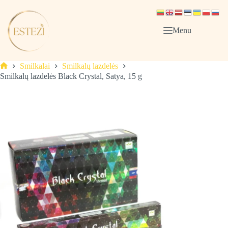
Skip
to
content
Menu
Smilkalai
Smilkalų lazdelės
Pagrindinis
Smilkalų lazdelės Black Crystal, Satya, 15 g