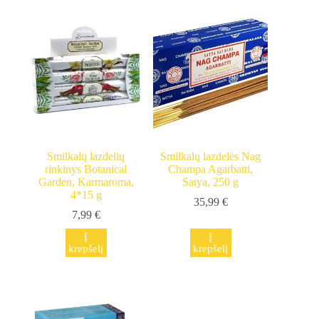
Smilkalų lazdelių
Smilkalų lazdelės Nag
rinkinys Botanical
Champa Agarbatti,
Garden, Karmaroma,
Satya, 250 g
4*15 g
35,99
€
7,99
€
Į
Į
krepšelį
krepšelį