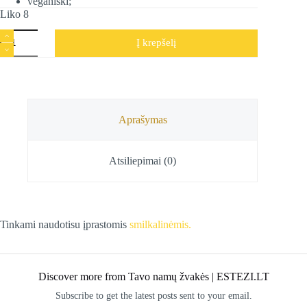
veganiški;
Liko 8
produkto
Į krepšelį
kiekis:
Smilkalų
lazdelės
Black
Crystal,
Satya,
15
Aprašymas
g
Atsiliepimai (0)
Tinkami naudotisu įprastomis
smilkalinėmis.
Discover more from Tavo namų žvakės | ESTEZI.LT
Subscribe to get the latest posts sent to your email.