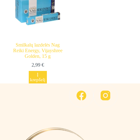
Smilkalų lazdelės Nag
Reiki Energy, Vijayshree
Golden, 15 g
2,99
€
Į
krepšelį