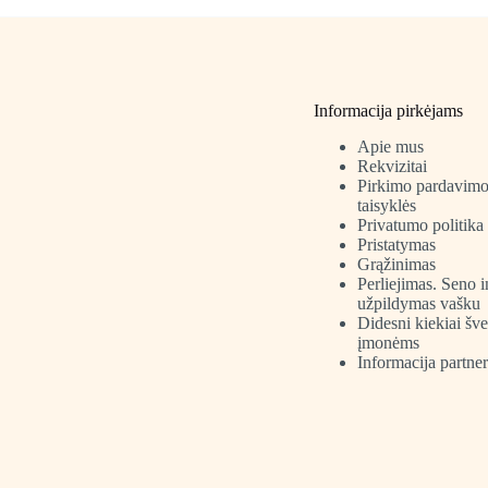
multipl
variants
The
options
may
be
Informacija pirkėjams
chosen
on
Apie mus
the
Rekvizitai
product
Pirkimo pardavim
page
taisyklės
Privatumo politika
Pristatymas
Grąžinimas
Perliejimas. Seno 
užpildymas vašku
Didesni kiekiai šv
įmonėms
Informacija partne