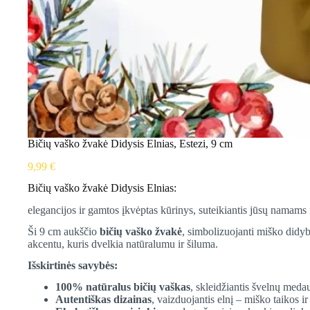
Bičių vaško žvakė Didysis Elnias, Estezi, 9 cm
9,99
€
Bičių vaško žvakė Didysis Elnias:
elegancijos ir gamtos įkvėptas kūrinys, suteikiantis jūsų namams i
Ši 9 cm aukščio
bičių vaško žvakė
, simbolizuojanti miško didybę
akcentu, kuris dvelkia natūralumu ir šiluma.
Išskirtinės savybės:
100% natūralus bičių vaškas
, skleidžiantis švelnų med
Autentiškas dizainas
, vaizduojantis elnį – miško taikos ir