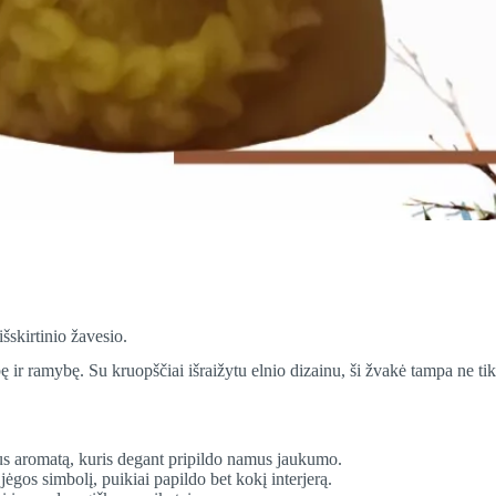
šskirtinio žavesio.
 ir ramybę. Su kruopščiai išraižytu elnio dizainu, ši žvakė tampa ne tik 
aus aromatą, kuris degant pripildo namus jaukumo.
 jėgos simbolį, puikiai papildo bet kokį interjerą.