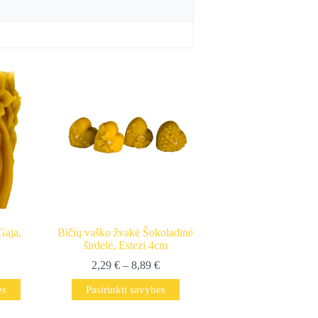
Gaja,
Bičių vaško žvakė Šokoladinė
širdelė, Estezi 4cm
Price
2,29
€
–
8,89
€
range:
This
es
Pasirinkti savybes
2,29 €
product
through
has
8,89 €