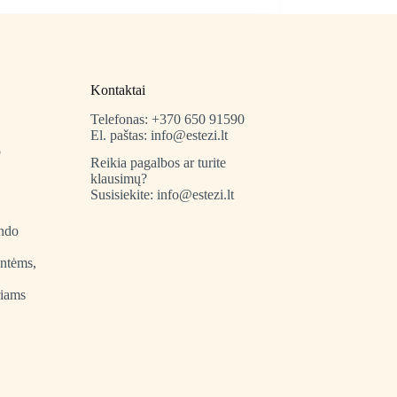
e
multiple
.
variants.
The
options
may
be
Kontaktai
chosen
on
Telefonas: +370 650 91590
the
El. paštas: info@estezi.lt
product
o
Reikia pagalbos ar turite
page
klausimų?
Susisiekite: info@estezi.lt
indo
entėms,
riams