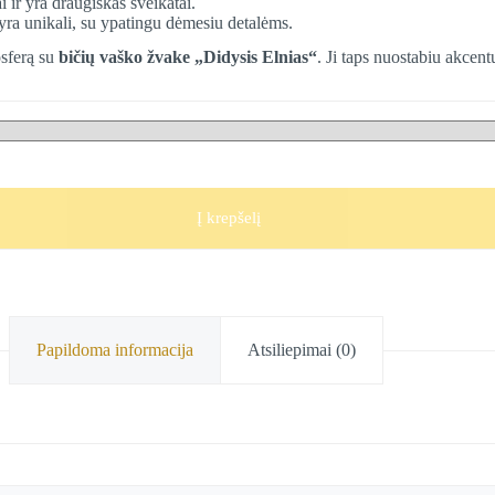
i ir yra draugiškas sveikatai.
 yra unikali, su ypatingu dėmesiu detalėms.
osferą su
bičių vaško žvake „Didysis Elnias“
. Ji taps nuostabiu akcentu
Į krepšelį
Papildoma informacija
Atsiliepimai (0)