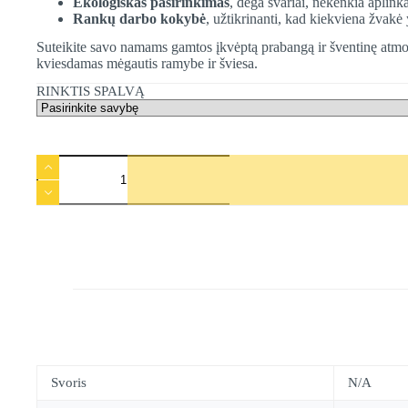
Ekologiškas pasirinkimas
, dega švariai, nekenkia aplinka
Rankų darbo kokybė
, užtikrinanti, kad kiekviena žvakė
Suteikite savo namams gamtos įkvėptą prabangą ir šventinę atm
kviesdamas mėgautis ramybe ir šviesa.
RINKTIS SPALVĄ
produkto
kiekis:
Bičių
vaško
žvakė
Didysis
Elnias,
Estezi,
9
cm
Svoris
N/A