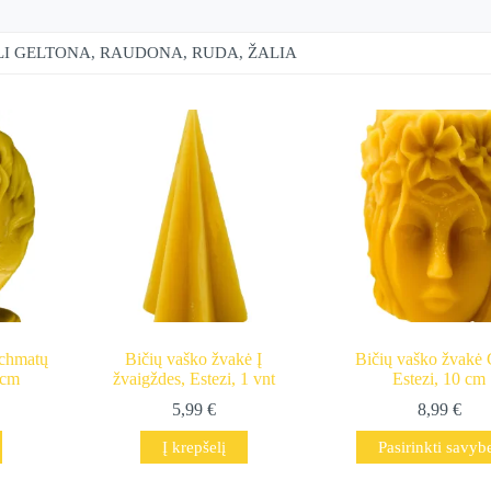
I GELTONA, RAUDONA, RUDA, ŽALIA
achmatų
Bičių vaško žvakė Į
Bičių vaško žvakė 
 cm
žvaigždes, Estezi, 1 vnt
Estezi, 10 cm
5,99
€
8,99
€
This
Į krepšelį
Pasirinkti savyb
product
has