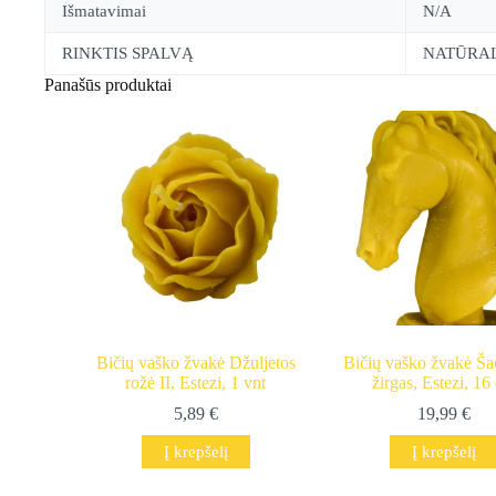
Išmatavimai
N/A
RINKTIS SPALVĄ
NATŪRAL
Panašūs produktai
Bičių vaško žvakė Džuljetos
Bičių vaško žvakė Š
rožė II, Estezi, 1 vnt
žirgas, Estezi, 16
5,89
€
19,99
€
Į krepšelį
Į krepšelį