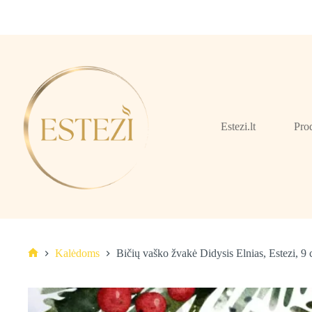
Skip
to
content
Estezi.lt
Pro
Kalėdoms
Bičių vaško žvakė Didysis Elnias, Estezi, 9
Pagrindinis