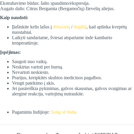
Ekstrahavimo būdas: šalto spaudimo/ekspresija.
Augalo dalis: Citrus Bergamia (Bergamočių) žievelių aliejus.
Kaip naudoti:
Įlašinkite kelis lašus į
difuzorių
/
degiklį
, kad aplinka kvepėtų
nuostabiai.
Laikyti sandariame, šviesai atspariame inde kambario
temperatūroje.
Įspėjimas:
Saugoti nuo vaikų.
Neskirtas vartoti per burną.
Nevartoti neskiesto.
Prarijus, kreipkitės skubios medicinos pagalbos.
Vengti patekimo į akis.
Jei pasireiškia pykinimas, galvos skausmas, galvos svaigimas ar
alerginė reakcija, vartojimą nutraukite.
Pagaminta Indijioje:
Song of India