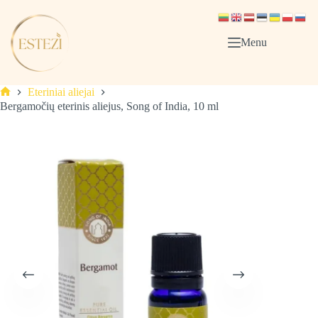
Skip
to
content
Menu
Eteriniai aliejai
Pagrindinis
Bergamočių eterinis aliejus, Song of India, 10 ml