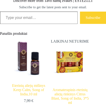
Discover more from Tavo namų žvakės | ESTEZI.LT
Subscribe to get the latest posts sent to your email.
Type your email…
Subscribe
Panašūs produktai
LAIKINAI NETURIME
Eterinių aliejų mišinys
Keep Calm, Song of
Aromaterapinis eterinių
India,10 ml
aliejų rinkinys Citrus
Blast, Song of India, 3*5
7,99
€
ml