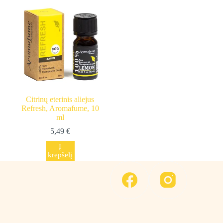
Citrinų eterinis aliejus
Refresh, Aromafume, 10
ml
5,49
€
Į
krepšelį