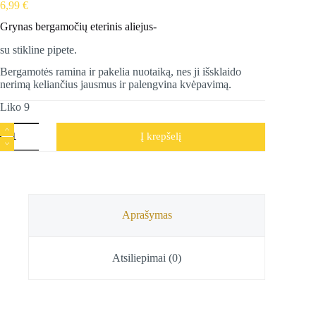
6,99
€
Grynas bergamočių eterinis aliejus-
su stikline pipete.
Bergamotės ramina ir pakelia nuotaiką, nes ji išsklaido
nerimą keliančius jausmus ir palengvina kvėpavimą.
Liko 9
produkto
Į krepšelį
kiekis:
Bergamočių
eterinis
aliejus,
Song
of
India,
Aprašymas
10
ml
Atsiliepimai (0)