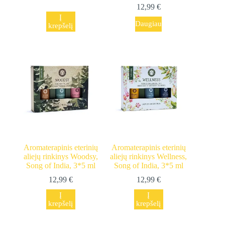
12,99
€
Į
Daugiau
krepšelį
Aromaterapinis eterinių
Aromaterapinis eterinių
aliejų rinkinys Woodsy,
aliejų rinkinys Wellness,
Song of India, 3*5 ml
Song of India, 3*5 ml
12,99
€
12,99
€
Į
Į
krepšelį
krepšelį