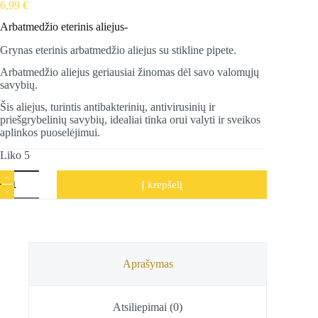
6,99
€
Arbatmedžio eterinis aliejus-
Grynas eterinis arbatmedžio aliejus su stikline pipete.
Arbatmedžio aliejus geriausiai žinomas dėl savo valomųjų
savybių.
Šis aliejus, turintis antibakterinių, antivirusinių ir
priešgrybelinių savybių, idealiai tinka orui valyti ir sveikos
aplinkos puoselėjimui.
Liko 5
produkto
Į krepšelį
kiekis:
Arbatmedžio
eterinis
aliejus,
Song
of
India,
Aprašymas
10
ml
Atsiliepimai (0)