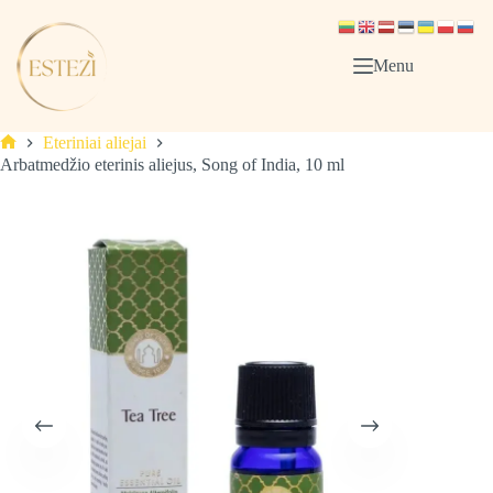
Skip
to
content
Menu
Eteriniai aliejai
Pagrindinis
Arbatmedžio eterinis aliejus, Song of India, 10 ml