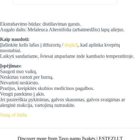
Ekstrahavimo būdas: distiliavimas garais.
Augalo dalis: Melaleuca Alternifolia (arbatmedžio) lapų aliejus.
Kaip naudoti:
Įlašinkite kelis lašus į difuzorių /
degiklį
, kad aplinka kvepėtų
nuostabiai.
Laikyti sandariame, šviesai atspariame inde kambario temperatūroje.
Įspėjimas:
Saugoti nuo vaikų.
Neskirtas vartoti per burną.
Nevartoti neskiesto.
Prarijus, kreipkitės skubios medicinos pagalbos.
Vengti patekimo į akis.
Jei pasireiškia pykinimas, galvos skausmas, galvos svaigimas ar
alerginė reakcija, vartojimą nutraukite.
Song of India
Discover more from Tavo namų žvakės | ESTEZI.LT