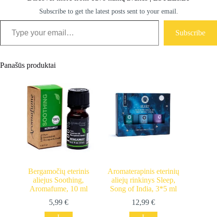
Subscribe to get the latest posts sent to your email.
Type your email…
Subscribe
Panašūs produktai
Bergamočių eterinis
Aromaterapinis eterinių
aliejus Soothing,
aliejų rinkinys Sleep,
Aromafume, 10 ml
Song of India, 3*5 ml
5,99
€
12,99
€
Į
Į