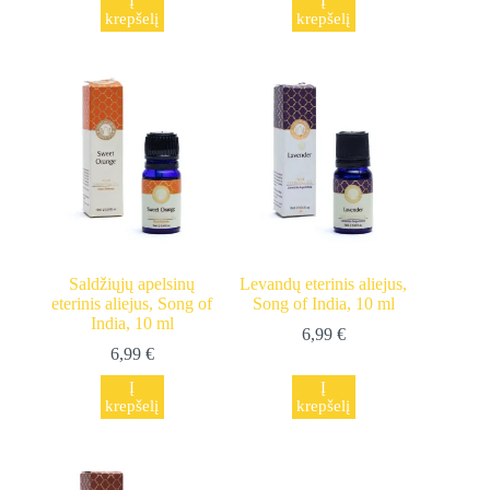
krepšelį
krepšelį
Saldžiųjų apelsinų
Levandų eterinis aliejus,
eterinis aliejus, Song of
Song of India, 10 ml
India, 10 ml
6,99
€
6,99
€
Į
Į
krepšelį
krepšelį