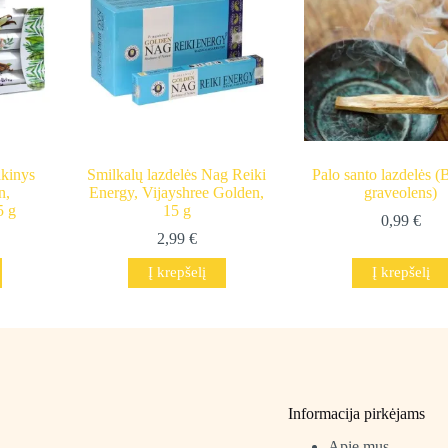
nkinys
Smilkalų lazdelės Nag Reiki
Palo santo lazdelės (
n,
Energy, Vijayshree Golden,
graveolens)
5 g
15 g
0,99
€
2,99
€
Į krepšelį
Į krepšelį
Informacija pirkėjams
Apie mus