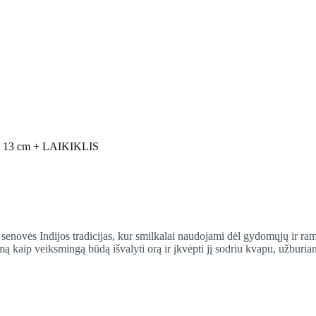
ia, 13 cm + LAIKIKLIS
 senovės Indijos tradicijas, kur smilkalai naudojami dėl gydomųjų ir 
imą kaip veiksmingą būdą išvalyti orą ir įkvėpti jį sodriu kvapu, užburia