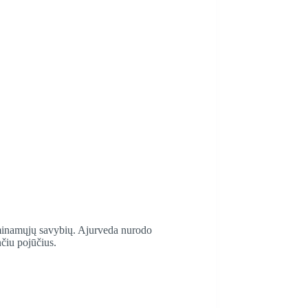
raminamųjų savybių. Ajurveda nurodo
nčiu pojūčius.