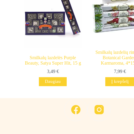
Smilkalų lazdelių ri
Smilkalų lazdelės Purple
Botanical Garde
Beauty, Satya Super Hit, 15 g
Karmaroma, 4*1
3,49
€
7,99
€
Daugiau
Į krepšelį