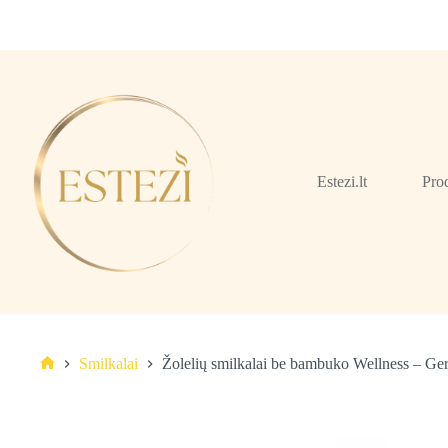
Skip
to
content
Estezi.lt
Pro
Smilkalai
Žolelių smilkalai be bambuko Wellness – G
Pagrindinis