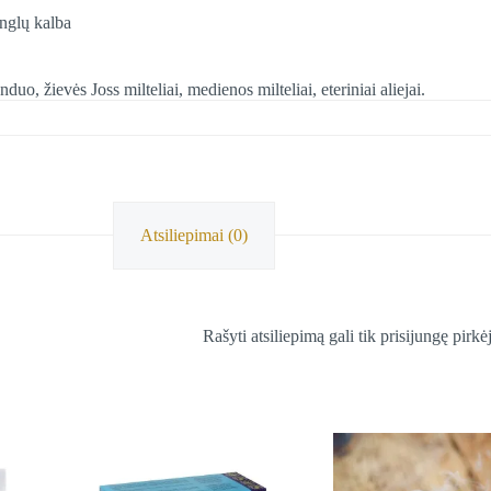
anglų kalba
uo, žievės Joss milteliai, medienos milteliai, eteriniai aliejai.
Atsiliepimai (0)
Rašyti atsiliepimą gali tik prisijungę pirkėj