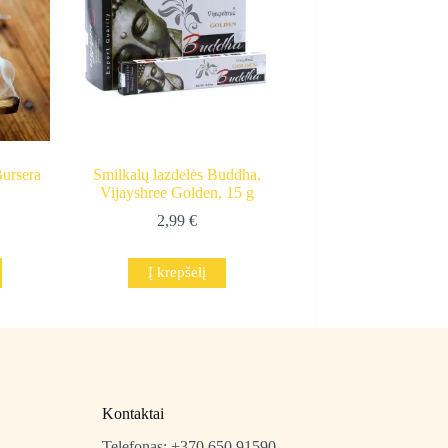
Bursera
Smilkalų lazdelės Buddha,
Vijayshree Golden, 15 g
2,99
€
Į krepšelį
Kontaktai
Telefonas: +370 650 91590