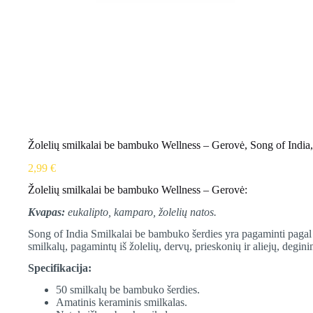
Žolelių smilkalai be bambuko Wellness – Gerovė, Song of Ind
2,99
€
Žolelių smilkalai be bambuko Wellness – Gerovė:
Kvapas:
eukalipto, kamparo, žolelių natos.
Song of India Smilkalai be bambuko šerdies yra pagaminti pagal
smilkalų, pagamintų iš žolelių, dervų, prieskonių ir aliejų, degin
Specifikacija:
50 smilkalų be bambuko šerdies.
Amatinis keraminis smilkalas.