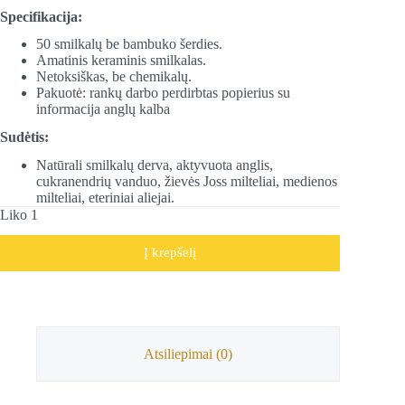
Specifikacija:
50 smilkalų be bambuko šerdies.
Amatinis keraminis smilkalas.
Netoksiškas, be chemikalų.
Pakuotė: rankų darbo perdirbtas popierius su
informacija anglų kalba
Sudėtis:
Natūrali smilkalų derva, aktyvuota anglis,
cukranendrių vanduo, žievės Joss milteliai, medienos
milteliai, eteriniai aliejai.
Liko 1
Į krepšelį
Atsiliepimai (0)