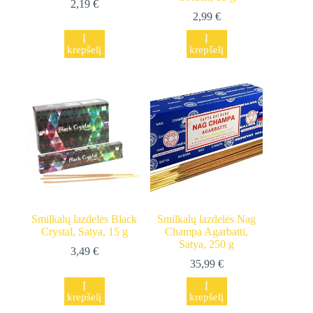
2,19
€
2,99
€
Į
Į
krepšelį
krepšelį
Smilkalų lazdelės Black
Smilkalų lazdelės Nag
Crystal, Satya, 15 g
Champa Agarbatti,
Satya, 250 g
3,49
€
35,99
€
Į
Į
krepšelį
krepšelį