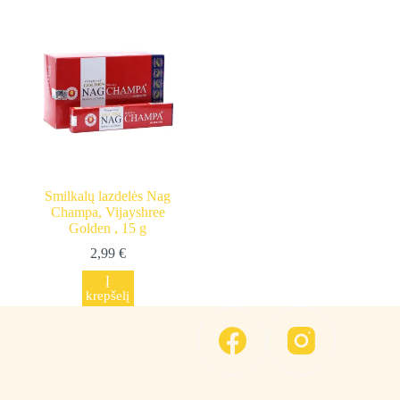
Smilkalų lazdelės Nag
Champa, Vijayshree
Golden , 15 g
2,99
€
Į
krepšelį