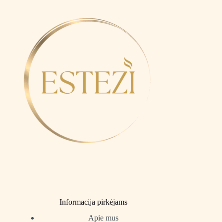
Informacija pirkėjams
Apie mus