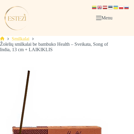
Skip
to
content
Menu
Smilkalai
Pagrindinis
Žolelių smilkalai be bambuko Health – Sveikata, Song of
India, 13 cm + LAIKIKLIS