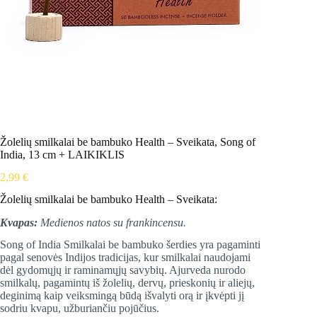
Žolelių smilkalai be bambuko Health – Sveikata, Song of
India, 13 cm + LAIKIKLIS
2,99
€
Žolelių smilkalai be bambuko Health – Sveikata:
Kvapas:
Medienos natos su frankincensu.
Song of India Smilkalai be bambuko šerdies yra pagaminti
pagal senovės Indijos tradicijas, kur smilkalai naudojami
dėl gydomųjų ir raminamųjų savybių. Ajurveda nurodo
smilkalų, pagamintų iš žolelių, dervų, prieskonių ir aliejų,
deginimą kaip veiksmingą būdą išvalyti orą ir įkvėpti jį
sodriu kvapu, užburiančiu pojūčius.