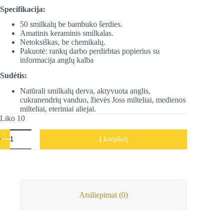
Specifikacija:
50 smilkalų be bambuko šerdies.
Amatinis keraminis smilkalas.
Netoksiškas, be chemikalų.
Pakuotė: rankų darbo perdirbtas popierius su
informacija anglų kalba
Sudėtis:
Natūrali smilkalų derva, aktyvuota anglis,
cukranendrių vanduo, žievės Joss milteliai, medienos
milteliai, eteriniai aliejai.
Liko 10
produkto
Į krepšelį
kiekis:
Žolelių
smilkalai
be
bambuko
Compassion
-
Atsiliepimai (0)
Bendrumas,
Song
of