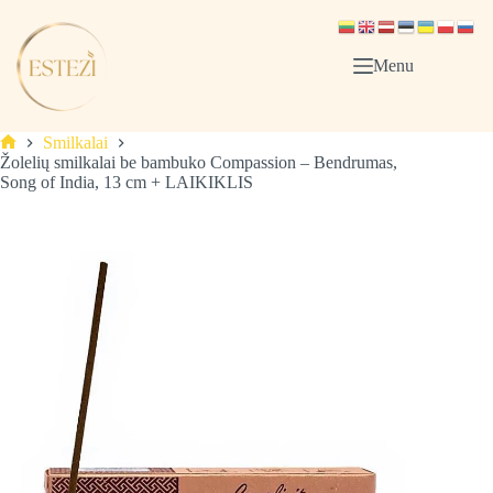
Skip
to
content
Menu
Smilkalai
Pagrindinis
Žolelių smilkalai be bambuko Compassion – Bendrumas,
Song of India, 13 cm + LAIKIKLIS