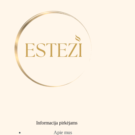
Informacija pirkėjams
Apie mus