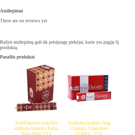
India,
13
Atsiliepimai
cm
+
There are no reviews yet
LAIKIKLIS
Rašyti atsiliepimą gali tik prisijungę pirkėjai, kurie yra įsigiję šį
produktą.
Panašūs produktai
Aukščiausios kokybės
Smilkalų lazdelės Nag
smilkalų lazdelės Ruby,
Champa, Vijayshree
Noor Oud, 15 g
Golden , 15 g