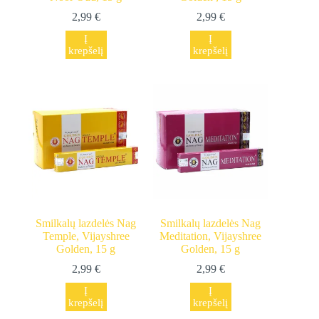
2,99
€
2,99
€
Į
Į
krepšelį
krepšelį
Smilkalų lazdelės Nag
Smilkalų lazdelės Nag
Temple, Vijayshree
Meditation, Vijayshree
Golden, 15 g
Golden, 15 g
2,99
€
2,99
€
Į
Į
krepšelį
krepšelį