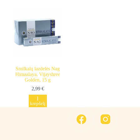
Smilkalų lazdelės Nag
Himaalaya, Vijayshree
Golden, 15 g
2,99
€
Į
krepšelį