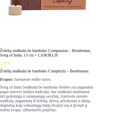
Žolelių smilkalai be bambuko Compassion – Bendrumas,
Song of India, 13 cm + LAIKIKLIS
2,99
€
Žolelių smilkalai be bambuko Complicity – Bendrumas:
Kvapas:
Samanoto miško natos.
Song of India Smilkalai be bambuko šerdies yra pagaminti
pagal senovės Indijos tradicijas, kur smilkalai naudojami
dėl gydomųjų ir raminamųjų savybių. Ajurveda nurodo
smilkalų, pagamintų iš žolelių, dervų, prieskonių ir aliejų,
deginimą kaip veiksmingą būdą išvalyti orą ir įkvėpti jį
sodriu kvapu, užburiančiu pojūčius.