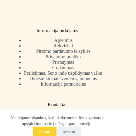
Informacija pirkėjams
Apie mus
Rekvizitai
Pirkimo pardavimo taisyklės
Privatumo politika
Pristatymas
Grąžinimas
Perliejimas. Seno indo užpildymas vašku
Didesni kiekiai šventėms, įmonėms
Informacija partneriams
Kontaktai
Telefonas: +370 650 91590
Naudojame slapukus, kad užtikrintume Jūms geriausią
El. paštas: info@estezi.lt
apsipirkimo patirtį mūsų e-parduotuvėje.
Susisiekti
Reikia pagalbos ar turite klausimų?
Priimti
Atmesti
Susisiekite: info@estezi.lt