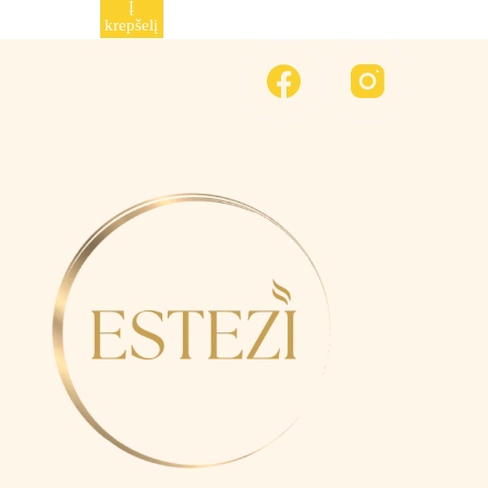
Į
krepšelį