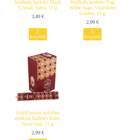
Smilkalų lazdelės Black
Smilkalų lazdelės Nag
Crystal, Satya, 15 g
White Sage, Vijayshree
Golden, 15 g
3,49
€
2,99
€
Į
Į
krepšelį
krepšelį
Aukščiausios kokybės
smilkalų lazdelės Ruby,
Noor Oud, 15 g
2,99
€