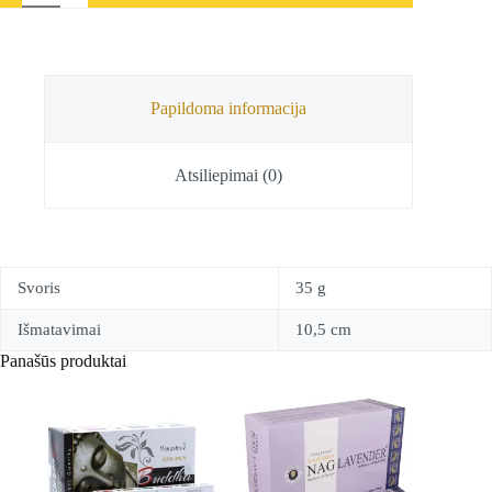
Tibetietiški
smilkalai
Cedarwood,
10,5
cm
+
Papildoma informacija
LAIKIKLIS
Atsiliepimai (0)
Svoris
35 g
Išmatavimai
10,5 cm
Panašūs produktai