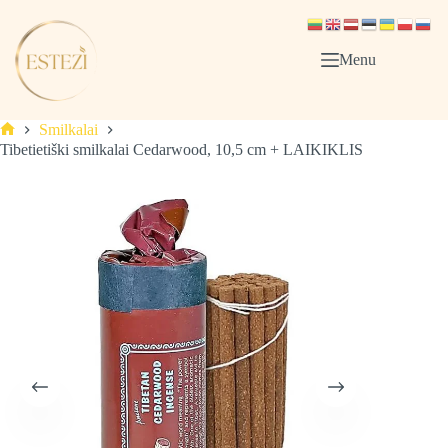
Skip
to
content
Menu
Smilkalai
Pagrindinis
Tibetietiški smilkalai Cedarwood, 10,5 cm + LAIKIKLIS