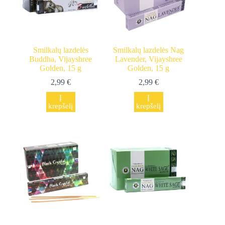
Smilkalų lazdelės
Smilkalų lazdelės Nag
Buddha, Vijayshree
Lavender, Vijayshree
Golden, 15 g
Golden, 15 g
2,99
€
2,99
€
Į
Į
krepšelį
krepšelį