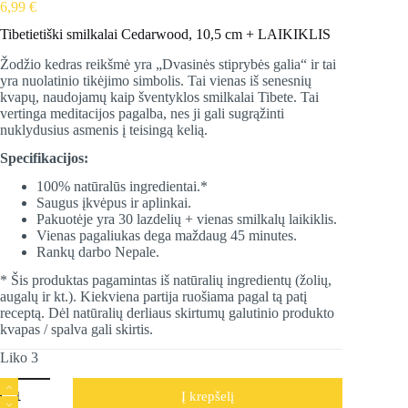
6,99
€
Tibetietiški smilkalai Cedarwood, 10,5 cm + LAIKIKLIS
Žodžio kedras reikšmė yra „Dvasinės stiprybės galia“ ir tai
yra nuolatinio tikėjimo simbolis. Tai vienas iš senesnių
kvapų, naudojamų kaip šventyklos smilkalai Tibete. Tai
vertinga meditacijos pagalba, nes ji gali sugrąžinti
nuklydusius asmenis į teisingą kelią.
Specifikacijos:
100% natūralūs ingredientai.*
Saugus įkvėpus ir aplinkai.
Pakuotėje yra 30 lazdelių + vienas smilkalų laikiklis.
Vienas pagaliukas dega maždaug 45 minutes.
Rankų darbo Nepale.
* Šis produktas pagamintas iš natūralių ingredientų (žolių,
augalų ir kt.). Kiekviena partija ruošiama pagal tą patį
receptą. Dėl natūralių derliaus skirtumų galutinio produkto
kvapas / spalva gali skirtis.
Liko 3
produkto
Į krepšelį
kiekis: