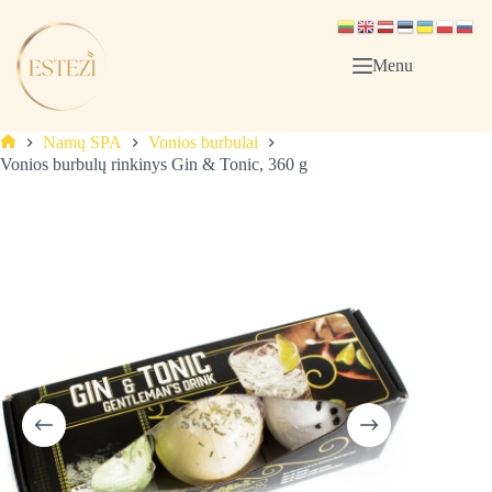
Skip
to
content
Menu
Namų SPA
Vonios burbulai
Pagrindinis
Vonios burbulų rinkinys Gin & Tonic, 360 g