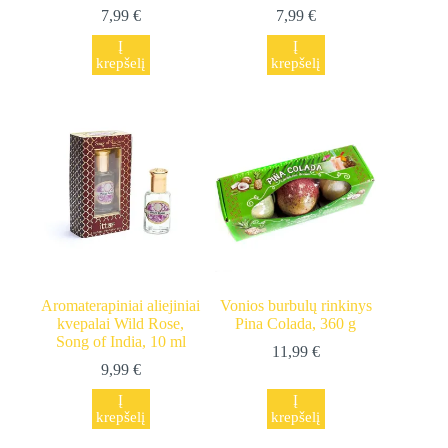
7,99
€
7,99
€
Į
Į
krepšelį
krepšelį
Aromaterapiniai aliejiniai
Vonios burbulų rinkinys
kvepalai Wild Rose,
Pina Colada, 360 g
Song of India, 10 ml
11,99
€
9,99
€
Į
Į
krepšelį
krepšelį