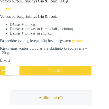
Vonios burbulų rinkinys Gin & Tonic, 360 g
11,99
€
Vonios burbulų rinkinys Gin & Tonic:
Džinas + tonikas.
Džinas + tonikas su laimu (žaliąja citrina).
Džinas + tonikas su agurku.
Pasinerkite į vonią, kvepiančią Jūsų mėgstamu
gėrimu
.
Kiekvienas vonios burbulas yra skirtingo kvapo, sveria ~
120 g.
Liko 2
produkto
Į krepšelį
kiekis:
Vonios
burbulų
rinkinys
Gin
&
Tonic,
Atsiliepimai (0)
360
g