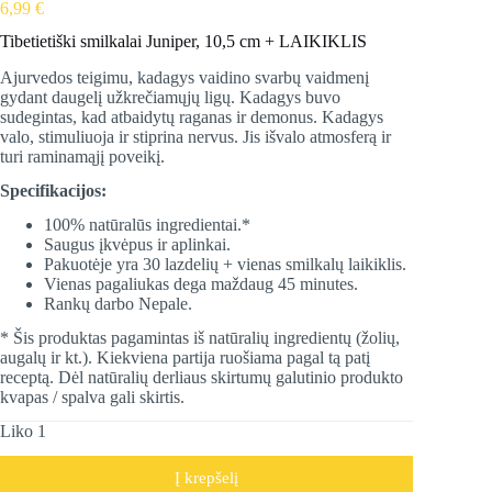
6,99
€
Tibetietiški smilkalai Juniper, 10,5 cm + LAIKIKLIS
Ajurvedos teigimu, kadagys vaidino svarbų vaidmenį
gydant daugelį užkrečiamųjų ligų. Kadagys buvo
sudegintas, kad atbaidytų raganas ir demonus. Kadagys
valo, stimuliuoja ir stiprina nervus. Jis išvalo atmosferą ir
turi raminamąjį poveikį.
Specifikacijos:
100% natūralūs ingredientai.*
Saugus įkvėpus ir aplinkai.
Pakuotėje yra 30 lazdelių + vienas smilkalų laikiklis.
Vienas pagaliukas dega maždaug 45 minutes.
Rankų darbo Nepale.
* Šis produktas pagamintas iš natūralių ingredientų (žolių,
augalų ir kt.). Kiekviena partija ruošiama pagal tą patį
receptą. Dėl natūralių derliaus skirtumų galutinio produkto
kvapas / spalva gali skirtis.
Liko 1
Į krepšelį