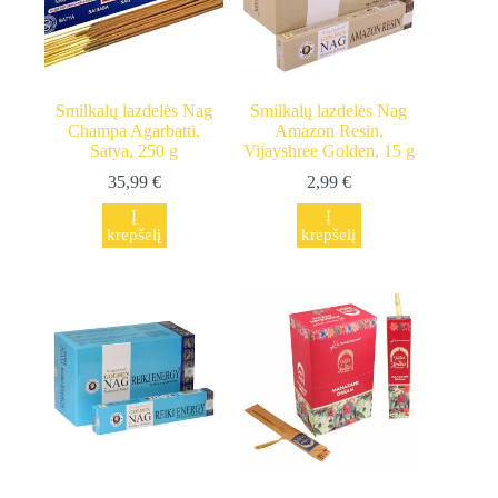
Smilkalų lazdelės Nag
Smilkalų lazdelės Nag
Champa Agarbatti,
Amazon Resin,
Satya, 250 g
Vijayshree Golden, 15 g
35,99
€
2,99
€
Į
Į
krepšelį
krepšelį