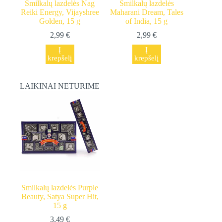
Smilkalų lazdelės Nag
Smilkalų lazdelės
Reiki Energy, Vijayshree
Maharani Dream, Tales
Golden, 15 g
of India, 15 g
2,99
€
2,99
€
Į
Į
krepšelį
krepšelį
LAIKINAI NETURIME
Smilkalų lazdelės Purple
Beauty, Satya Super Hit,
15 g
3,49
€