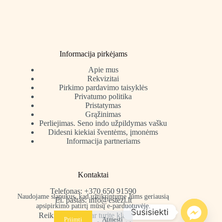
Informacija pirkėjams
Apie mus
Rekvizitai
Pirkimo pardavimo taisyklės
Privatumo politika
Pristatymas
Grąžinimas
Perliejimas. Seno indo užpildymas vašku
Didesni kiekiai šventėms, įmonėms
Informacija partneriams
Kontaktai
Telefonas: +370 650 91590
Naudojame slapukus, kad užtikrintume Jūms geriausią
El. paštas: info@estezi.lt
apsipirkimo patirtį mūsų e-parduotuvėje.
Susisiekti
Reikia pagalbos ar turite klausimų?
Priimti
Atmesti