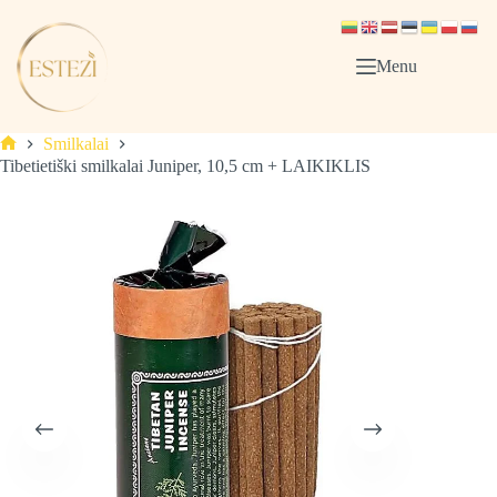
Skip
to
content
Menu
Smilkalai
Pagrindinis
Tibetietiški smilkalai Juniper, 10,5 cm + LAIKIKLIS