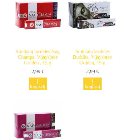
Smilkalų lazdelės Nag
Smilkalų lazdelės
Champa, Vijayshree
Buddha, Vijayshree
Golden , 15 g
Golden, 15 g
2,99
€
2,99
€
Į
Į
krepšelį
krepšelį