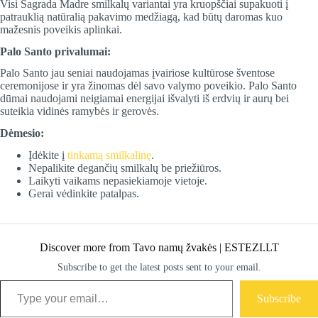
Visi Sagrada Madre smilkalų variantai yra kruopščiai supakuoti į
patrauklią natūralią pakavimo medžiagą, kad būtų daromas kuo
mažesnis poveikis aplinkai.
Palo Santo privalumai:
Palo Santo jau seniai naudojamas įvairiose kultūrose šventose
ceremonijose ir yra žinomas dėl savo valymo poveikio. Palo Santo
dūmai naudojami neigiamai energijai išvalyti iš erdvių ir aurų bei
suteikia vidinės ramybės ir gerovės.
Dėmesio:
Įdėkite į
tinkamą smilkalinę
.
Nepalikite degančių smilkalų be priežiūros.
Laikyti vaikams nepasiekiamoje vietoje.
Gerai vėdinkite patalpas.
Discover more from Tavo namų žvakės | ESTEZI.LT
Subscribe to get the latest posts sent to your email.
Type your email…
Subscribe