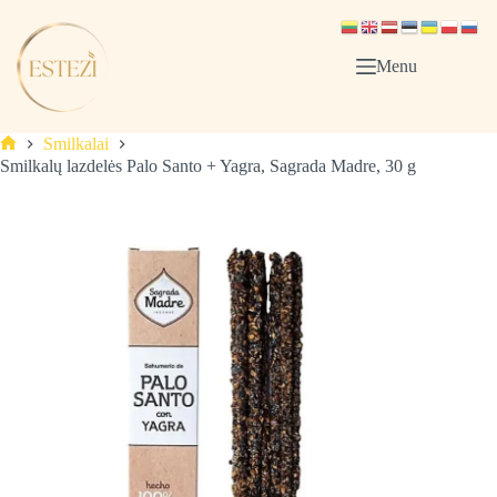
Skip
to
content
Menu
Smilkalai
Pagrindinis
Smilkalų lazdelės Palo Santo + Yagra, Sagrada Madre, 30 g