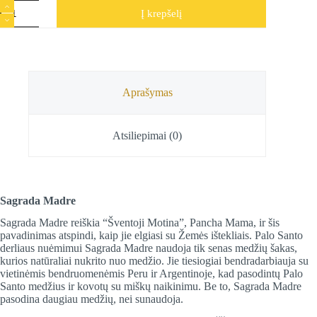
produkto
Į krepšelį
kiekis:
Smilkalų
lazdelės
Palo
Santo
+
Yagra,
Aprašymas
Sagrada
Madre,
30
Atsiliepimai (0)
g
Sagrada Madre
Sagrada Madre reiškia “Šventoji Motina”, Pancha Mama, ir šis
pavadinimas atspindi, kaip jie elgiasi su Žemės ištekliais. Palo Santo
derliaus nuėmimui Sagrada Madre naudoja tik senas medžių šakas,
kurios natūraliai nukrito nuo medžio. Jie tiesiogiai bendradarbiauja su
vietinėmis bendruomenėmis Peru ir Argentinoje, kad pasodintų Palo
Santo medžius ir kovotų su miškų naikinimu. Be to, Sagrada Madre
pasodina daugiau medžių, nei sunaudoja.