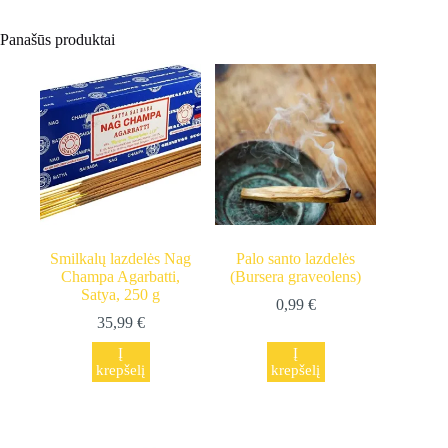
Panašūs produktai
Smilkalų lazdelės Nag
Palo santo lazdelės
Champa Agarbatti,
(Bursera graveolens)
Satya, 250 g
0,99
€
35,99
€
Į
Į
krepšelį
krepšelį