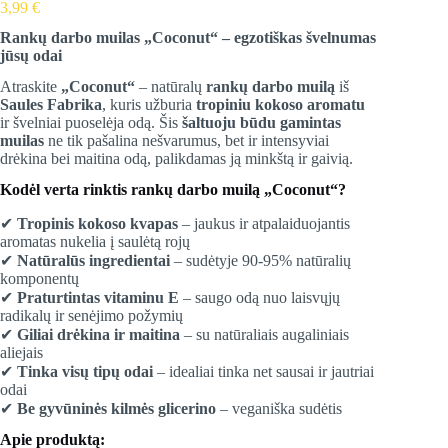
3,99
€
Rankų darbo muilas „Coconut“ – egzotiškas švelnumas
jūsų odai
Atraskite
„Coconut“
– natūralų
rankų darbo muilą
iš
Saules Fabrika
, kuris užburia
tropiniu kokoso aromatu
ir švelniai puoselėja odą. Šis
šaltuoju būdu gamintas
muilas
ne tik pašalina nešvarumus, bet ir intensyviai
drėkina bei maitina odą, palikdamas ją minkštą ir gaivią.
Kodėl verta rinktis rankų darbo muilą „Coconut“?
✔
Tropinis kokoso kvapas
– jaukus ir atpalaiduojantis
aromatas nukelia į saulėtą rojų
✔
Natūralūs ingredientai
– sudėtyje 90-95% natūralių
komponentų
✔
Praturtintas vitaminu E
– saugo odą nuo laisvųjų
radikalų ir senėjimo požymių
✔
Giliai drėkina ir maitina
– su natūraliais augaliniais
aliejais
✔
Tinka visų tipų odai
– idealiai tinka net sausai ir jautriai
odai
✔
Be gyvūninės kilmės glicerino
– veganiška sudėtis
Apie produktą: