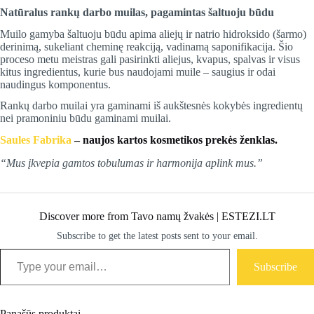
Natūralus rankų darbo muilas, pagamintas šaltuoju būdu
Muilo gamyba šaltuoju būdu apima aliejų ir natrio hidroksido (šarmo)
derinimą, sukeliant cheminę reakciją, vadinamą saponifikacija. Šio
proceso metu meistras gali pasirinkti aliejus, kvapus, spalvas ir visus
kitus ingredientus, kurie bus naudojami muile – saugius ir odai
naudingus komponentus.
Rankų darbo muilai yra gaminami iš aukštesnės kokybės ingredientų
nei pramoniniu būdu gaminami muilai.
Saules Fabrika
– naujos kartos kosmetikos prekės ženklas.
“Mus įkvepia gamtos tobulumas ir harmonija aplink mus.”
Discover more from Tavo namų žvakės | ESTEZI.LT
Subscribe to get the latest posts sent to your email.
Type your email…
Subscribe
Panašūs produktai