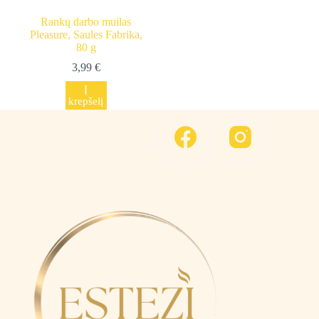
Rankų darbo muilas
Pleasure, Saules Fabrika,
80 g
3,99
€
Į
krepšelį