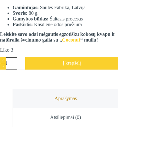
Gamintojas:
Saules Fabrika, Latvija
Svoris:
80 g
Gamybos būdas:
Šaltasis procesas
Paskirtis:
Kasdienė odos priežiūra
Leiskite savo odai mėgautis egzotišku kokosų kvapu ir
natūralia švelnumo galia su „
Coconut
“ muilu!
Liko 3
produkto
Į krepšelį
kiekis:
Rankų
darbo
muilas
Coconut,
Saules
Fabrika,
Aprašymas
80
g
Atsiliepimai (0)