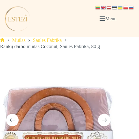
Skip
to
content
Menu
Muilas
Saules Fabrika
Pagrindinis
Rankų darbo muilas Coconut, Saules Fabrika, 80 g