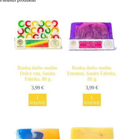
Rankų darbo muilas
Rankų darbo muilas
Dolce vita, Saules
Emotion, Saules Fabrika,
Fabrika, 80 g
80 g
3,99
€
3,99
€
Į
Į
krepšelį
krepšelį