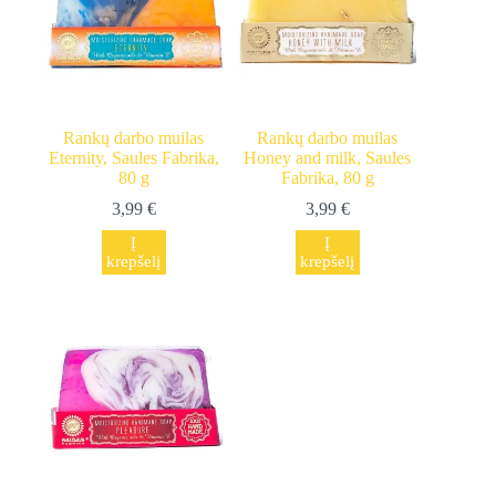
Rankų darbo muilas
Rankų darbo muilas
Eternity, Saules Fabrika,
Honey and milk, Saules
80 g
Fabrika, 80 g
3,99
€
3,99
€
Į
Į
krepšelį
krepšelį