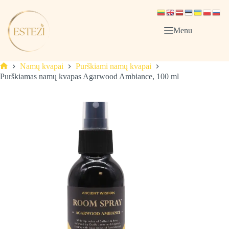
Skip
to
content
Menu
Namų kvapai
Purškiami namų kvapai
Pagrindinis
Purškiamas namų kvapas Agarwood Ambiance, 100 ml