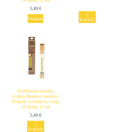
Of India, 12 ml
5,49
€
Į
Daugiau
krepšelį
Purškiamas patalpų
kvapas Madurai Jasmine,
Organic Goodness, Song
Of India, 12 ml
5,49
€
Į
krepšelį