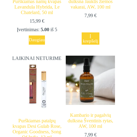
Purškiamas namų kvapas
dulksna Jaukūs žiemos
Lavandula Hybrida, Le
vakarai, AW, 100 ml
Chatelard, 50 ml
7,99
€
15,99
€
Įvertinimas:
5.00
iš 5
Į
Daugiau
krepšelį
LAIKINAI NETURIME
Kambario ir pagalvių
Purškiamas patalpų
dulksna Šventinis rytas,
kvapas Desi Gulab Rose,
AW, 100 ml
Organic Goodness, Song
7,99
€