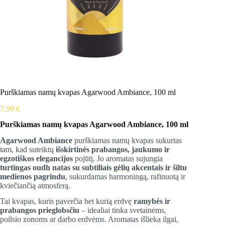
Purškiamas namų kvapas Agarwood Ambiance, 100 ml
7,99
€
Purškiamas namų kvapas Agarwood Ambiance, 100 ml
Agarwood Ambiance
purškiamas namų kvapas sukurtas
tam, kad suteiktų
išskirtinės prabangos, jaukumo ir
egzotiškos elegancijos
pojūtį. Jo aromatas sujungia
turtingas oudh natas su subtiliais gėlių akcentais ir šiltu
medienos pagrindu
, sukurdamas harmoningą, rafinuotą ir
kviečiančią atmosferą.
Tai kvapas, kuris paverčia bet kurią erdvę
ramybės ir
prabangos prieglobsčiu
– idealiai tinka svetainėms,
poilsio zonoms ar darbo erdvėms. Aromatas išlieka ilgai,