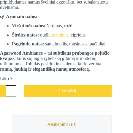
pripildydamas namus švelniai egzotišku, bet subalansuotu
dvelksmu.
🌿
Aromato natos:
Viršutinės natos:
šafranas, rožė
Širdies natos:
oudh,
jazminas
, cipriolis
Pagrindo natos:
santalmedis, muskusas, pačiuliai
Agarwood Ambiance
– tai
subtilaus prabangos pojūčio
kvapas
, kuris sujungia rytietišką gilumą ir modernų
rafinuotumą. Tobulas pasirinkimas tiems, kurie vertina
ramią, jaukią ir elegantišką namų atmosferą
.
Liko 3
produkto
Į krepšelį
kiekis:
Purškiamas
namų
kvapas
Agarwood
Ambiance,
100
Atsiliepimai (0)
ml