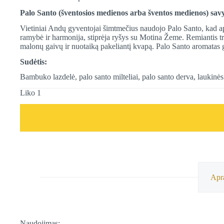
Palo Santo (šventosios medienos arba šventos medienos) sav
Vietiniai Andų gyventojai šimtmečius naudojo Palo Santo, kad a
ramybė ir harmonija, stiprėja ryšys su Motina Žeme. Remiantis trad
malonų gaivų ir nuotaiką pakeliantį kvapą. Palo Santo aromatas ga
Sudėtis:
Bambuko lazdelė, palo santo milteliai, palo santo derva, laukinės ž
Liko 1
Apr
Naudojimas: