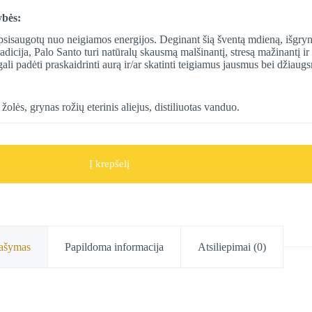
ybės:
psisaugotų nuo neigiamos energijos. Deginant šią šventą mdieną, išgry
icija, Palo Santo turi natūralų skausmą malšinantį, stresą mažinantį ir 
li padėti praskaidrinti aurą ir/ar skatinti teigiamus jausmus bei džiaug
olės, grynas rožių eterinis aliejus, distiliuotas vanduo.
Į krepšelį
ašymas
Papildoma informacija
Atsiliepimai (0)