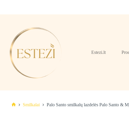
Skip
to
content
Estezi.lt
Pro
Smilkalai
Palo Santo smilkalų lazdelės Palo Santo & My
Pagrindinis