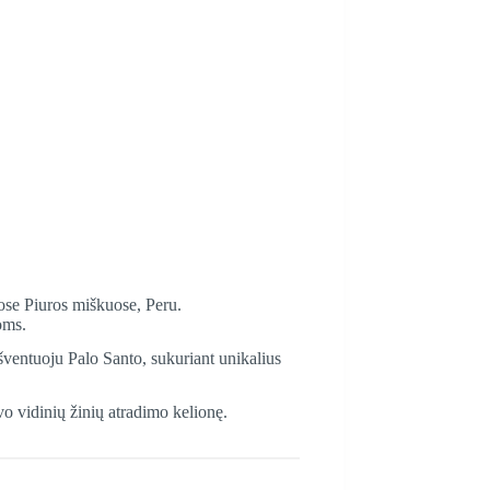
uose Piuros miškuose, Peru.
oms.
 šventuoju Palo Santo, sukuriant unikalius
vo vidinių žinių atradimo kelionę.