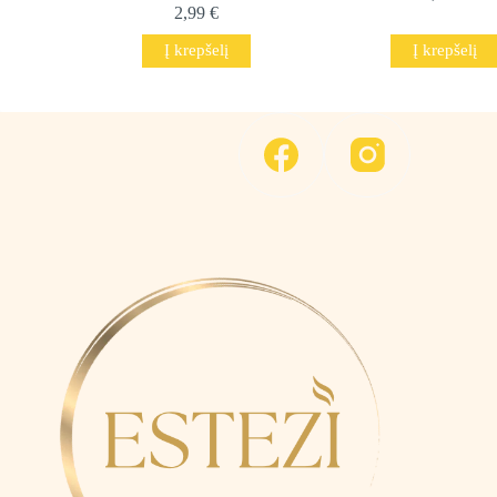
2,99
€
Į krepšelį
Į krepšelį