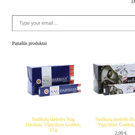
D
Type your email…
Panašūs produktai
Smilkalų lazdelės Nag
Smilkalų lazdelės B
Darshan, Vijayshree Golden,
Vijayshree Golden,
15 g
2,99
€