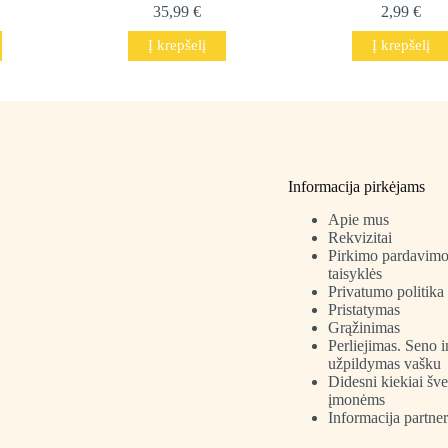
35,99
€
2,99
€
Į krepšelį
Į krepšelį
Informacija pirkėjams
Apie mus
Rekvizitai
Pirkimo pardavim
taisyklės
Privatumo politika
Pristatymas
Grąžinimas
Perliejimas. Seno 
užpildymas vašku
Didesni kiekiai šv
įmonėms
Informacija partne