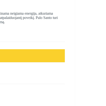
ninama neigiama energija, atkuriama
atpalaiduojantį poveikį. Palo Santo turi
smą.