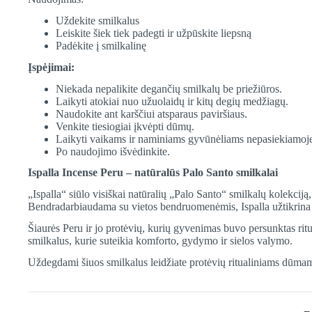
Uždekite smilkalus
Leiskite šiek tiek padegti ir užpūskite liepsną
Padėkite į smilkalinę
Įspėjimai:
Niekada nepalikite degančių smilkalų be priežiūros.
Laikyti atokiai nuo užuolaidų ir kitų degių medžiagų.
Naudokite ant karščiui atsparaus paviršiaus.
Venkite tiesiogiai įkvėpti dūmų.
Laikyti vaikams ir naminiams gyvūnėliams nepasiekiamoje
Po naudojimo išvėdinkite.
Ispalla Incense Peru – natūralūs Palo Santo smilkalai
„Ispalla“ siūlo visiškai natūralių „Palo Santo“ smilkalų kolekcij
Bendradarbiaudama su vietos bendruomenėmis, Ispalla užtikrina a
Šiaurės Peru ir jo protėvių, kurių gyvenimas buvo persunktas ritu
smilkalus, kurie suteikia komforto, gydymo ir sielos valymo.
Uždegdami šiuos smilkalus leidžiate protėvių ritualiniams dūmams 