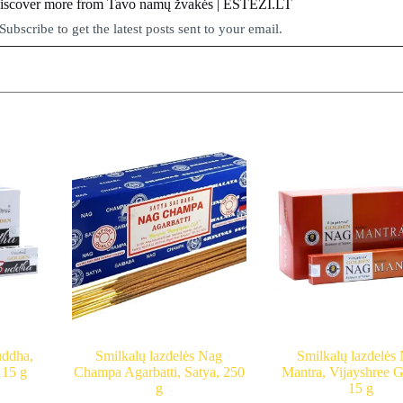
iscover more from Tavo namų žvakės | ESTEZI.LT
Subscribe to get the latest posts sent to your email.
uddha,
Smilkalų lazdelės Nag
Smilkalų lazdelės
 15 g
Champa Agarbatti, Satya, 250
Mantra, Vijayshree G
g
15 g