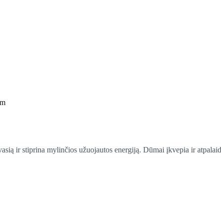
cm
vasią ir stiprina mylinčios užuojautos energiją. Dūmai įkvepia ir atpala