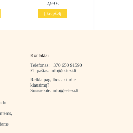
2,99
€
Į krepšelį
Kontaktai
Telefonas: +370 650 91590
El. paštas: info@estezi.lt
o
Reikia pagalbos ar turite
klausimų?
Susisiekite: info@estezi.lt
indo
entėms,
riams