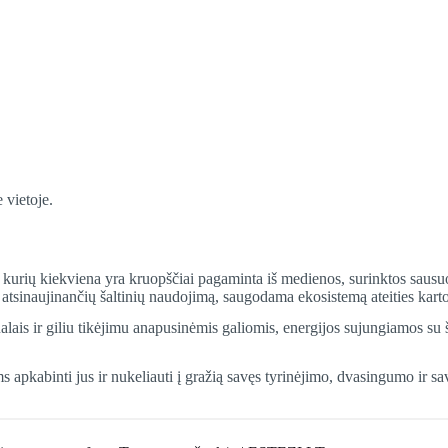
 vietoje.
ą, kurių kiekviena yra kruopščiai pagaminta iš medienos, surinktos saus
tsinaujinančių šaltinių naudojimą, saugodama ekosistemą ateities kart
alais ir giliu tikėjimu anapusinėmis galiomis, energijos sujungiamos su
apkabinti jus ir nukeliauti į gražią savęs tyrinėjimo, dvasingumo ir sa