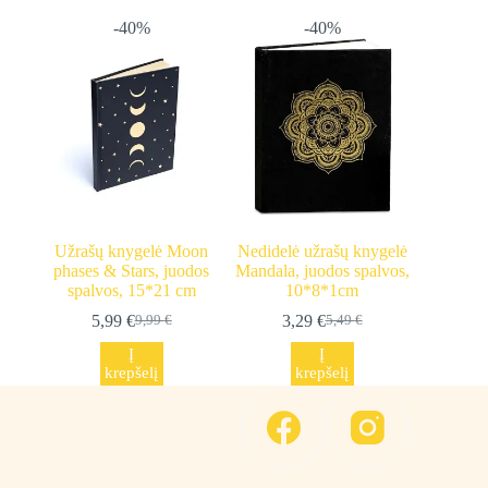
-40%
-40%
Užrašų knygelė Moon
Nedidelė užrašų knygelė
phases & Stars, juodos
Mandala, juodos spalvos,
spalvos, 15*21 cm
10*8*1cm
5,99
€
3,29
€
9,99
€
5,49
€
Original
Current
Original
Current
price
price
price
price
Į
Į
was:
is:
was:
is:
krepšelį
krepšelį
9,99 €.
5,99 €.
5,49 €.
3,29 €.