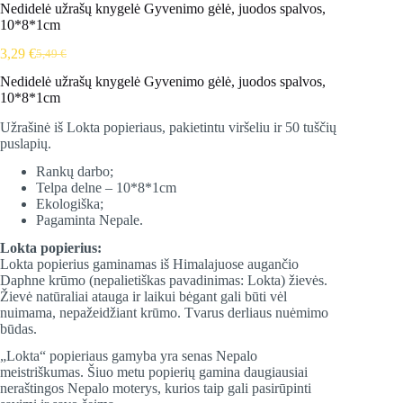
Nedidelė užrašų knygelė Gyvenimo gėlė, juodos spalvos,
10*8*1cm
3,29
€
5,49
€
Original
Current
price
price
Nedidelė užrašų knygelė Gyvenimo gėlė, juodos spalvos,
was:
is:
10*8*1cm
5,49 €.
3,29 €.
Užrašinė iš Lokta popieriaus, pakietintu viršeliu ir 50 tuščių
puslapių.
Rankų darbo;
Telpa delne – 10*8*1cm
Ekologiška;
Pagaminta Nepale.
Lokta popierius:
Lokta popierius gaminamas iš Himalajuose augančio
Daphne krūmo (nepalietiškas pavadinimas: Lokta) žievės.
Žievė natūraliai atauga ir laikui bėgant gali būti vėl
nuimama, nepažeidžiant krūmo. Tvarus derliaus nuėmimo
būdas.
„Lokta“ popieriaus gamyba yra senas Nepalo
meistriškumas. Šiuo metu popierių gamina daugiausiai
neraštingos Nepalo moterys, kurios taip gali pasirūpinti