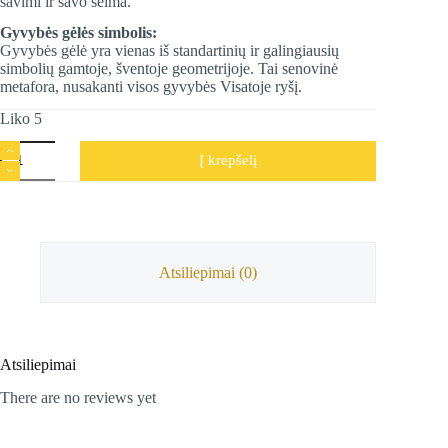
savimi ir savo šeima.
Gyvybės gėlės simbolis:
Gyvybės gėlė yra vienas iš standartinių ir galingiausių
simbolių gamtoje, šventoje geometrijoje. Tai senovinė
metafora, nusakanti visos gyvybės Visatoje ryšį.
Liko 5
produkto
Į krepšelį
kiekis:
Nedidelė
užrašų
knygelė
Gyvenimo
gėlė,
juodos
Atsiliepimai (0)
spalvos,
10*8*1cm
Atsiliepimai
There are no reviews yet