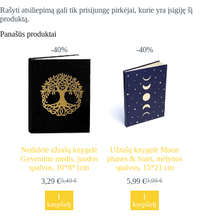
Rašyti atsiliepimą gali tik prisijungę pirkėjai, kurie yra įsigiję šį
produktą.
Panašūs produktai
-40%
-40%
Nedidelė užrašų knygelė
Užrašų knygelė Moon
Gyvenimo medis, juodos
phases & Stars, mėlynos
spalvos, 10*8*1cm
spalvos, 15*21 cm
3,29
€
5,99
€
5,49
€
9,99
€
Original
Current
Original
Current
price
price
price
price
Į
Į
was:
is:
was:
is:
krepšelį
krepšelį
5,49 €.
3,29 €.
9,99 €.
5,99 €.