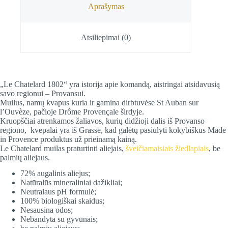
Aprašymas
Atsiliepimai (0)
„Le Chatelard 1802“ yra istorija apie komandą, aistringai atsidavusią
savo regionui – Provansui.
Muilus, namų kvapus kuria ir gamina dirbtuvėse St Auban sur
l’Ouvèze, pačioje Drôme Provençale širdyje.
Kruopščiai atrenkamos žaliavos, kurių didžioji dalis iš Provanso
regiono, kvepalai yra iš Grasse, kad galėtų pasiūlyti kokybiškus Made
in Provence produktus už prieinamą kainą.
Le Chatelard muilas praturtinti aliejais,
šveičiamaisiais žiedlapiais
, be
palmių aliejaus.
72% augalinis aliejus;
Natūralūs mineraliniai dažikliai;
Neutralaus pH formulė;
100% biologiškai skaidus;
Nesausina odos;
Nebandyta su gyvūnais;