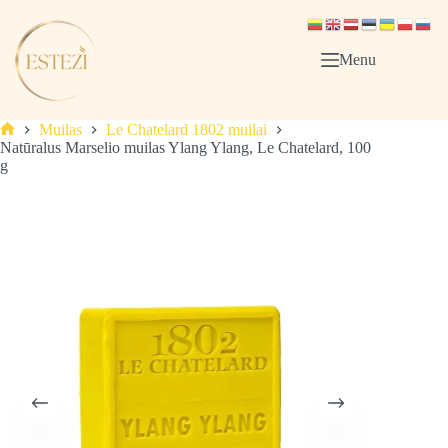
Skip
to
content
Menu
Muilas
Le Chatelard 1802 muilai
Pagrindinis
Natūralus Marselio muilas Ylang Ylang, Le Chatelard, 100
g