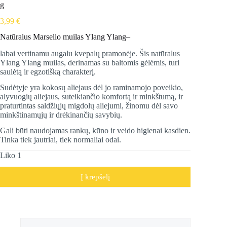
g
3,99
€
Natūralus Marselio muilas Ylang Ylang–
labai vertinamu augalu kvepalų pramonėje. Šis natūralus
Ylang Ylang muilas, derinamas su baltomis gėlėmis, turi
saulėtą ir egzotišką charakterį.
Sudėtyje yra kokosų aliejaus dėl jo raminamojo poveikio,
alyvuogių aliejaus, suteikiančio komfortą ir minkštumą, ir
praturtintas saldžiųjų migdolų aliejumi, žinomu dėl savo
minkštinamųjų ir drėkinančių savybių.
Gali būti naudojamas rankų, kūno ir veido higienai kasdien.
Tinka tiek jautriai, tiek normaliai odai.
Liko 1
Į krepšelį