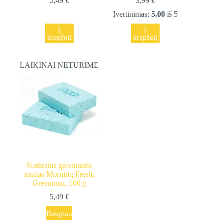
5,49
€
3,99
€
Įvertinimas:
5.00
iš 5
Į
Į
krepšelį
krepšelį
LAIKINAI NETURIME
Natūralus gaivinantis
muilas Morning Fresh,
Greenman, 100 g
5,49
€
Daugiau