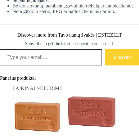
be palmių aliejaus;
Be konservantų, parabenų, gyvulinių riebalų ar antioksidantų;
Nėra glikolio eterio, PEG ar naftos chemijos darinių.
Discover more from Tavo namų žvakės | ESTEZI.LT
Subscribe to get the latest posts sent to your email.
Type your email…
Subscribe
Panašūs produktai
LAIKINAI NETURIME