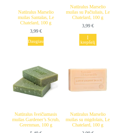
Natūralus Marselio
Natūralus Marselio
muilas su Pačiuliais, Le
muilas Santalas, Le
Chatelard, 100 g
Chatelard, 100 g
3,99
€
3,99
€
Į
Daugiau
krepšelį
Natūralus šveičiamasis
Natūralus Marselio
muilas Gardener’s Scrub,
muilas su migdolais, Le
Greenman, 100 g
Chatelard, 100 g