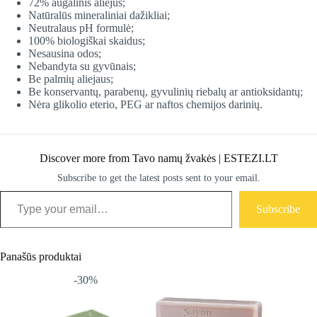
72% augalinis aliejus;
Natūralūs mineraliniai dažikliai;
Neutralaus pH formulė;
100% biologiškai skaidus;
Nesausina odos;
Nebandyta su gyvūnais;
Be palmių aliejaus;
Be konservantų, parabenų, gyvulinių riebalų ar antioksidantų;
Nėra glikolio eterio, PEG ar naftos chemijos darinių.
Discover more from Tavo namų žvakės | ESTEZI.LT
Subscribe to get the latest posts sent to your email.
Type your email…
Subscribe
Panašūs produktai
-30%