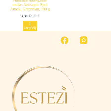
Natūralus antiseptinis
muilas Antiseptic Spot
Attack, Greenman, 100 g
3,84
€
5,49
€
Original
Current
price
price
Į
was:
is:
krepšelį
5,49 €.
3,84 €.