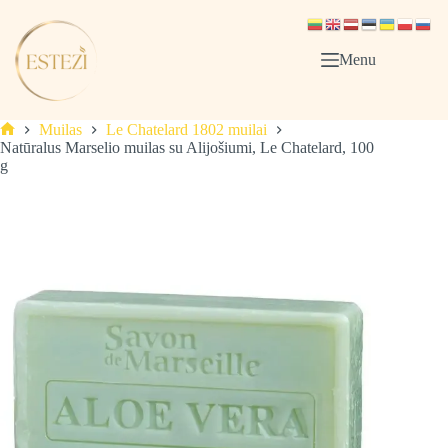
Skip
to
content
Menu
Muilas
Le Chatelard 1802 muilai
Pagrindinis
Natūralus Marselio muilas su Alijošiumi, Le Chatelard, 100
g