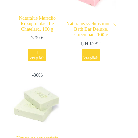
Natūralus Marselio
Rožių muilas, Le
Natūralus švelnus muilas,
Chatelard, 100 g
Bath Bar Deluxe,
Greenman, 100 g
3,99
€
3,84
€
5,49
€
Original
Current
price
price
Į
Į
was:
is:
krepšelį
krepšelį
5,49 €.
3,84 €.
-30%