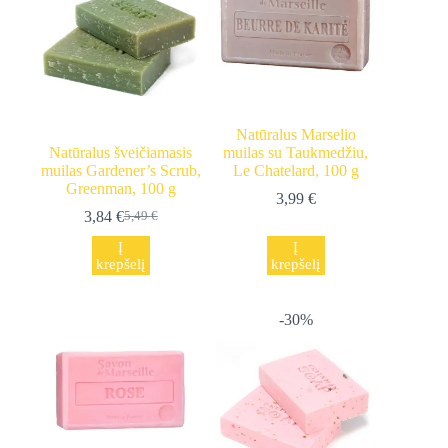
Natūralus Marselio
Natūralus šveičiamasis
muilas su Taukmedžiu,
muilas Gardener’s Scrub,
Le Chatelard, 100 g
Greenman, 100 g
3,99
€
3,84
€
5,49
€
Original
Current
price
price
Į
Į
was:
is:
krepšelį
krepšelį
5,49 €.
3,84 €.
-30%