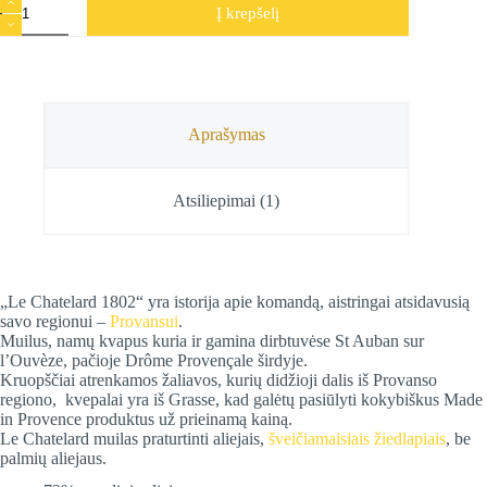
Į krepšelį
kiekis:
Natūralus
Marselio
muilas
su
Alijošiumi,
Le
Aprašymas
Chatelard,
100
g
Atsiliepimai (1)
„Le Chatelard 1802“ yra istorija apie komandą, aistringai atsidavusią
savo regionui –
Provansui
.
Muilus, namų kvapus kuria ir gamina dirbtuvėse St Auban sur
l’Ouvèze, pačioje Drôme Provençale širdyje.
Kruopščiai atrenkamos žaliavos, kurių didžioji dalis iš Provanso
regiono, kvepalai yra iš Grasse, kad galėtų pasiūlyti kokybiškus Made
in Provence produktus už prieinamą kainą.
Le Chatelard muilas praturtinti aliejais,
šveičiamaisiais žiedlapiais
, be
palmių aliejaus.