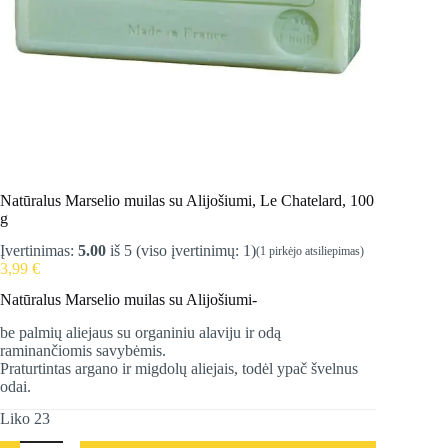
Natūralus Marselio muilas su Alijošiumi, Le Chatelard, 100
g
Įvertinimas:
5.00
iš 5 (viso įvertinimų:
1
)
(
1
pirkėjo atsiliepimas)
3,99
€
Natūralus Marselio muilas su Alijošiumi-
be palmių aliejaus su organiniu alaviju ir odą
raminančiomis savybėmis.
Praturtintas argano ir migdolų aliejais, todėl ypač švelnus
odai.
Liko 23
produkto