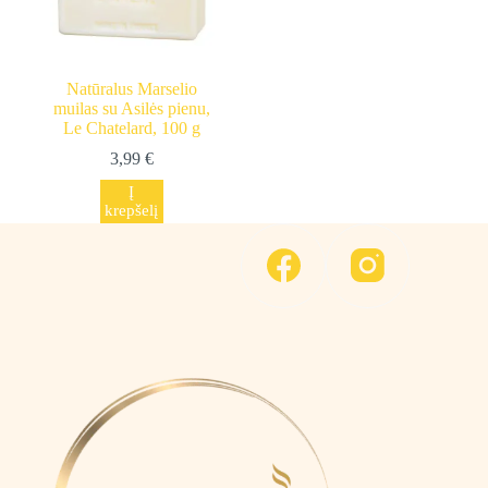
Natūralus Marselio
muilas su Asilės pienu,
Le Chatelard, 100 g
3,99
€
Į
krepšelį