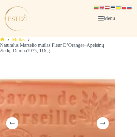
Skip
to
content
Menu
Muilas
Pagrindinis
Natūralus Marselio muilas Fleur D’Oranger- Apelsinų
žiedų, Dampa1975, 116 g