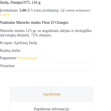
žiedų, Dampa1975, 116 g
Įvertinimas:
5.00
iš 5 (viso įvertinimų:
1
)
(
1
pirkėjo atsiliepimas)
4,49
€
Natūralus Marselio muilas Fleur D’Oranger.
Marselio muilas 125 gr. su augaliniais aliejais ir ekologišku
alyvuogių aliejumi. 72% aliejaus.
Kvapas: Apelsinų žiedų
Rankų darbo.
Pagaminta
Prancūzijoje
Neturime
Aprašymas
Papildoma informacija