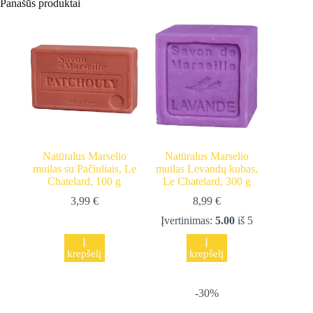
Panašūs produktai
Natūralus Marselio
Natūralus Marselio
muilas su Pačiuliais, Le
muilas Levandų kubas,
Chatelard, 100 g
Le Chatelard, 300 g
3,99
€
8,99
€
Įvertinimas:
5.00
iš 5
Į
Į
krepšelį
krepšelį
-30%