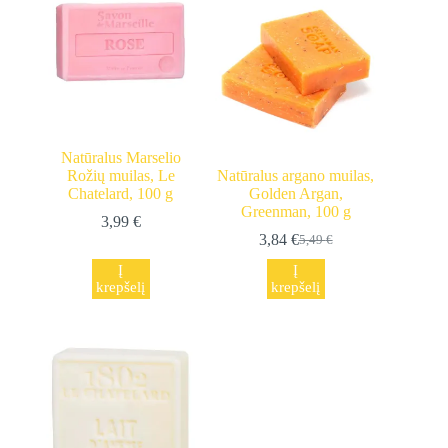
Natūralus Marselio
Rožių muilas, Le
Natūralus argano muilas,
Chatelard, 100 g
Golden Argan,
Greenman, 100 g
3,99
€
3,84
€
5,49
€
Original
Current
price
price
Į
Į
was:
is:
krepšelį
krepšelį
5,49 €.
3,84 €.