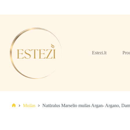
Skip
to
content
Estezi.lt
Pro
Muilas
Natūralus Marselio muilas Argan- Argano, Da
Pagrindinis