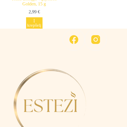
Golden, 15 g
2,99
€
Į
krepšelį