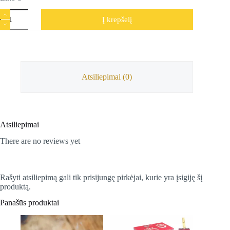
produkto
Į krepšelį
kiekis:
Natūralūs
atbulinio
smillkymo
kūgiai
Palo
Santo,
Atsiliepimai (0)
Organic
Goodness,
24
g
Atsiliepimai
There are no reviews yet
Rašyti atsiliepimą gali tik prisijungę pirkėjai, kurie yra įsigiję šį
produktą.
Panašūs produktai