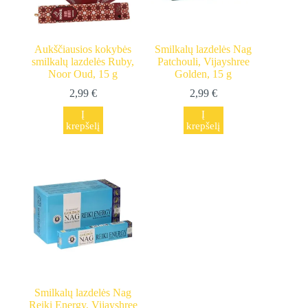
Aukščiausios kokybės
Smilkalų lazdelės Nag
smilkalų lazdelės Ruby,
Patchouli, Vijayshree
Noor Oud, 15 g
Golden, 15 g
2,99
€
2,99
€
Į
Į
krepšelį
krepšelį
Smilkalų lazdelės Nag
Reiki Energy, Vijayshree