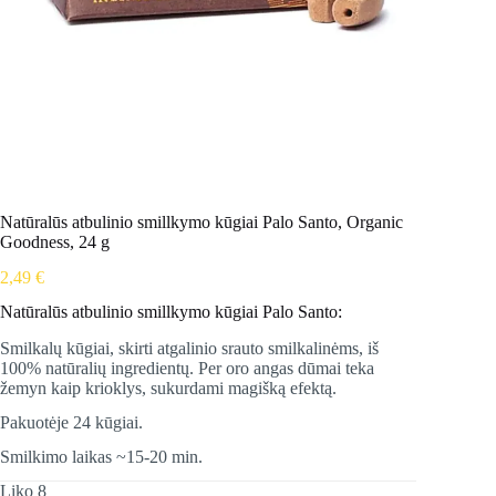
Natūralūs atbulinio smillkymo kūgiai Palo Santo, Organic
Goodness, 24 g
2,49
€
Natūralūs atbulinio smillkymo kūgiai Palo Santo:
Smilkalų kūgiai, skirti atgalinio srauto smilkalinėms, iš
100% natūralių ingredientų. Per oro angas dūmai teka
žemyn kaip krioklys, sukurdami magišką efektą.
Pakuotėje 24 kūgiai.
Smilkimo laikas ~15-20 min.
Liko 8