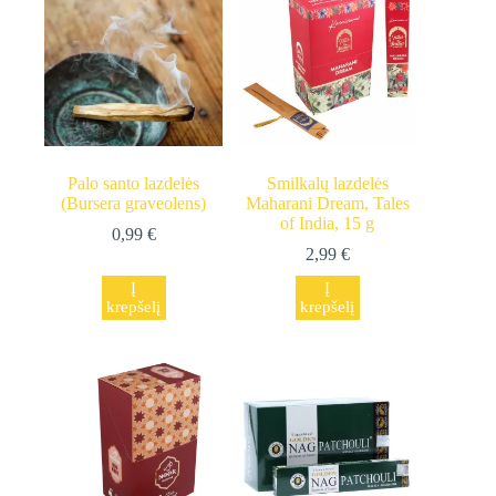
Palo santo lazdelės
Smilkalų lazdelės
(Bursera graveolens)
Maharani Dream, Tales
of India, 15 g
0,99
€
2,99
€
Į
Į
krepšelį
krepšelį