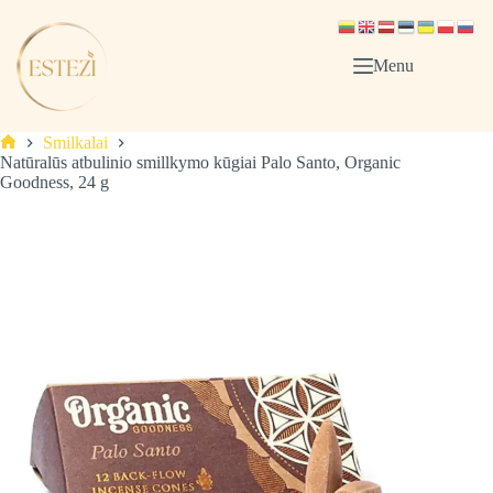
Skip
to
content
Menu
Smilkalai
Pagrindinis
Natūralūs atbulinio smillkymo kūgiai Palo Santo, Organic
Goodness, 24 g