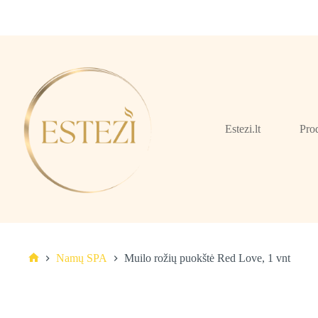
Skip
to
content
Estezi.lt
Pro
Namų SPA
Muilo rožių puokštė Red Love, 1 vnt
Pagrindinis