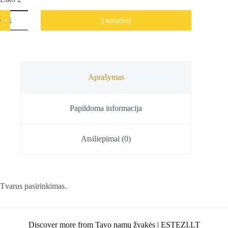
produkto
Į krepšelį
kiekis:
Medinė
smilkalinė
smilkalų
lazdelėms
Ganesh,
1
Aprašymas
vnt
Papildoma informacija
Atsiliepimai (0)
Tvarus pasirinkimas.
Discover more from Tavo namų žvakės | ESTEZI.LT