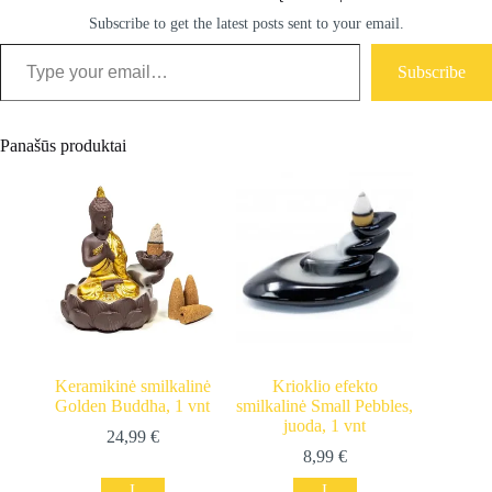
Subscribe to get the latest posts sent to your email.
Type your email…
Subscribe
Panašūs produktai
Keramikinė smilkalinė
Krioklio efekto
Golden Buddha, 1 vnt
smilkalinė Small Pebbles,
juoda, 1 vnt
24,99
€
8,99
€
Į
Į