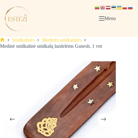
Skip
to
content
Menu
Smilkalinės
Medinės smilkalinės
Pagrindinis
Medinė smilkalinė smilkalų lazdelėms Ganesh, 1 vnt