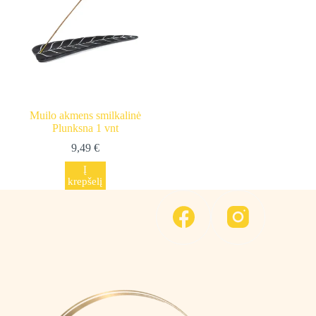
Muilo akmens smilkalinė
Plunksna 1 vnt
9,49
€
Į
krepšelį