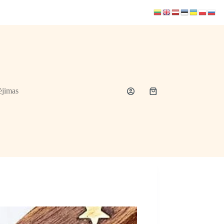
jimas
Shopping
cart