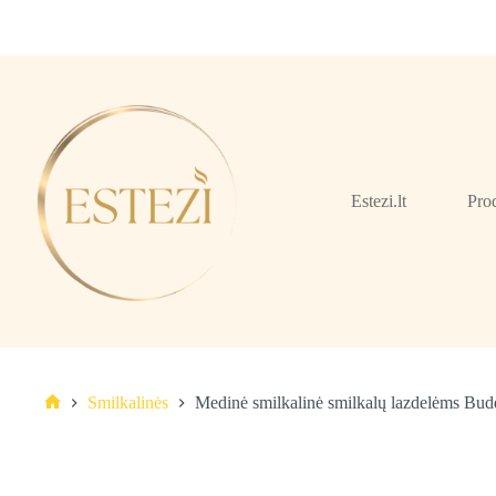
Skip
to
content
Estezi.lt
Pro
Smilkalinės
Medinė smilkalinė smilkalų lazdelėms Bud
Pagrindinis