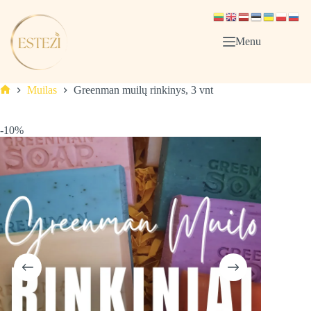
Skip
to
content
Menu
Muilas
Greenman muilų rinkinys, 3 vnt
Pagrindinis
-10%