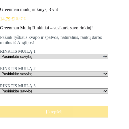
Greenman muilų rinkinys, 3 vnt
14,79
€
16,47
€
Original
Current
price
price
Greenman Muilų Rinkiniai – susikurk savo rinkinį!
was:
is:
16,47 €.
14,79 €.
Pažink ryškaus kvapo ir spalvos, natūralius, rankų darbo
muilus iš Anglijos!
RINKTIS MUILĄ 1
RINKTIS MUILĄ 2
RINKTIS MUILĄ 3
Į krepšelį