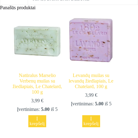
Panašūs produktai
Natūralus Marselio
Levandų muilas su
Verbenų muilas su
levandų žiedlapiais, Le
žiedlapiais, Le Chatelard,
Chatelard, 100 g
100 g
3,99
€
3,99
€
Įvertinimas:
5.00
iš 5
Įvertinimas:
5.00
iš 5
Į
Į
krepšelį
krepšelį