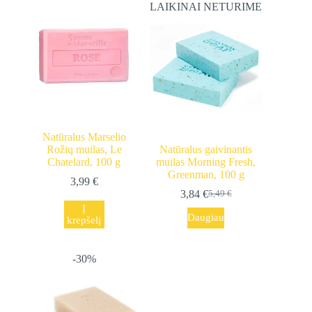
LAIKINAI NETURIME
Natūralus Marselio
Rožių muilas, Le
Natūralus gaivinantis
Chatelard, 100 g
muilas Morning Fresh,
Greenman, 100 g
3,99
€
3,84
€
5,49
€
Original
Current
Į
price
price
Daugiau
krepšelį
was:
is:
5,49 €.
3,84 €.
-30%