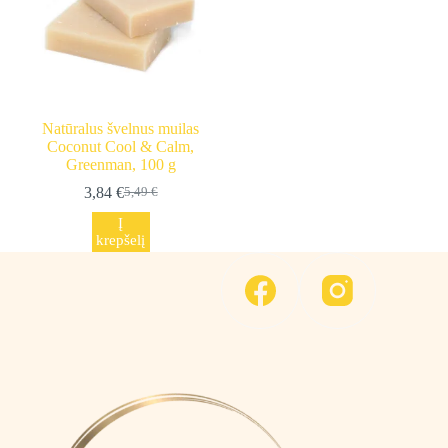
Natūralus švelnus muilas
Coconut Cool & Calm,
Greenman, 100 g
3,84
€
5,49
€
Original
Current
price
price
Į
was:
is:
krepšelį
5,49 €.
3,84 €.