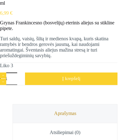
ml
6,99
€
Grynas Frankincesno (bosvelijų) eterinis aliejus su stikline
pipete.
Turi saldų, vaisių, šiltą ir medienos kvapą, kuris skatina
ramybės ir bendros gerovės jausmą, kai naudojami
aromatingai. Šventasis aliejus mažina stresą ir turi
priešuždegiminių savybių.
Liko 3
produkto
Į krepšelį
kiekis:
Frankincenso
(bosvelijų)
eterinis
aliejus,
Song
of
Aprašymas
India,
10
ml
Atsiliepimai (0)