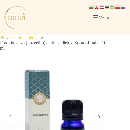
Skip
to
content
Menu
Eteriniai aliejai
Pagrindinis
Frankincenso (bosvelijų) eterinis aliejus, Song of India, 10
ml