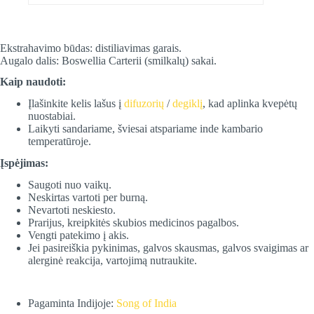
Ekstrahavimo būdas: distiliavimas garais.
Augalo dalis: Boswellia Carterii (smilkalų) sakai.
Kaip naudoti:
Įlašinkite kelis lašus į
difuzorių
/
degiklį
, kad aplinka kvepėtų
nuostabiai.
Laikyti sandariame, šviesai atspariame inde kambario
temperatūroje.
Įspėjimas:
Saugoti nuo vaikų.
Neskirtas vartoti per burną.
Nevartoti neskiesto.
Prarijus, kreipkitės skubios medicinos pagalbos.
Vengti patekimo į akis.
Jei pasireiškia pykinimas, galvos skausmas, galvos svaigimas ar
alerginė reakcija, vartojimą nutraukite.
Pagaminta Indijoje:
Song of India