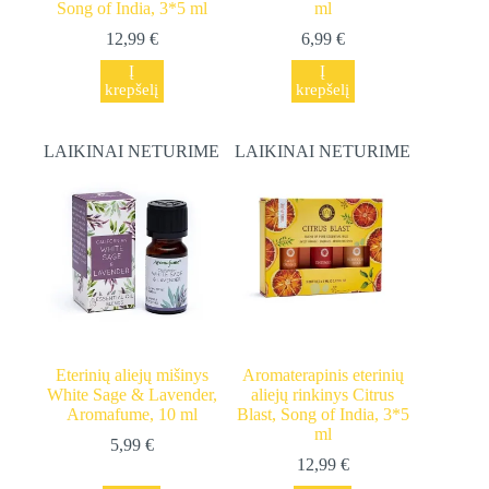
Song of India, 3*5 ml
ml
12,99
€
6,99
€
Į
Į
krepšelį
krepšelį
LAIKINAI NETURIME
LAIKINAI NETURIME
Eterinių aliejų mišinys
Aromaterapinis eterinių
White Sage & Lavender,
aliejų rinkinys Citrus
Aromafume, 10 ml
Blast, Song of India, 3*5
ml
5,99
€
12,99
€