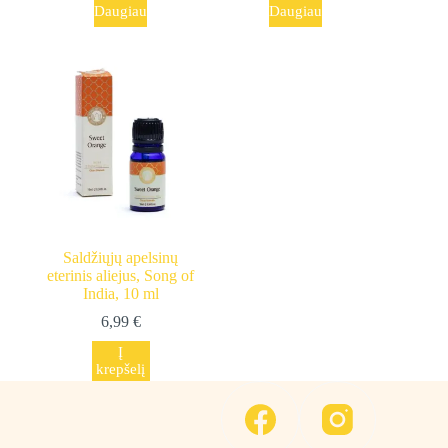
Daugiau
Daugiau
Saldžiųjų apelsinų
eterinis aliejus, Song of
India, 10 ml
6,99
€
Į
krepšelį