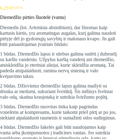
6,29
€
6,99
€
Original
Current
price
price
Diemedžio pirties šluotelė (vanta)
was:
is:
6,99 €.
6,29 €.
Diemedis (lot. Artemisia absinthium), dar žinomas kaip
kartusis kietis, yra aromatingas augalas, kurį galima naudoti
pirtyje dėl jo gydomųjų savybių ir malonaus kvapo. Jis gali
būti panaudojamas įvairiais būdais:
1 būdas. Diemedžio lapus ir stiebus galima sudėti į dubenėlį
su karštu vandeniu. Užpylus karštą vandenį ant diemedžio,
atsiskleidžia jo eteriniai aliejai, kurie skleidžia aromatą. Tai
padeda atsipalaiduoti, ramina nervų sistemą ir valo
kvėpavimo takus.
2 būdas. Džiovintus diemedžio lapus galima maišyti su
druska ar medumi, sukuriant šveitiklį. Šis mišinys švelniai
valo odą, skatina kraujotaką ir suteikia šviežumo pojūtį.
3 būdas. Diemedžio nuoviras tinka kaip pagrindas
vonelėms ar kompresams, kurie taikomi prieš pirtį ar po jos,
siekiant atpalaiduoti raumenis ir sumažinti odos sudirgimus.
4 būdas. Diemedžio šakelės gali būti naudojamos kaip
vanta arba įkomponuotos į tradicines vantas. Jos suteikia
papildomo aromato ir lengvai stimuliuoja odą, kartu su