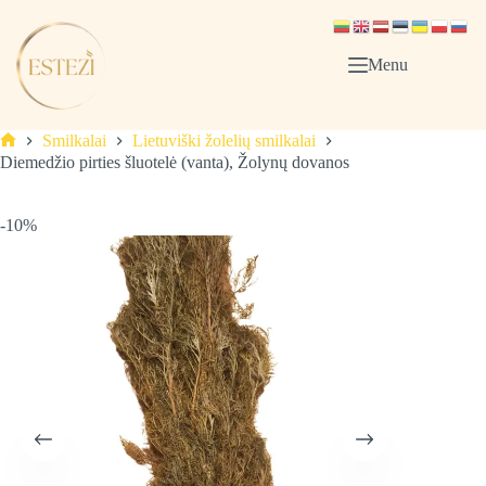
Skip
to
content
Menu
Smilkalai
Lietuviški žolelių smilkalai
Pagrindinis
Diemedžio pirties šluotelė (vanta), Žolynų dovanos
-10%