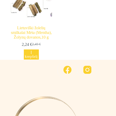
Lietuviški žolelių
smilkalai Mėta (Mentha),
Žolynų dovanos,10 g
2,24
€
2,49
€
Original
Current
price
price
Į
was:
is:
krepšelį
2,49 €.
2,24 €.