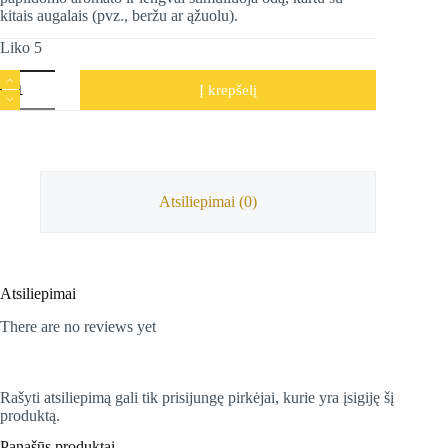
kitais augalais (pvz., beržu ar ąžuolu).
Liko 5
produkto
Į krepšelį
kiekis:
Diemedžio
pirties
šluotelė
(vanta),
Žolynų
dovanos
Atsiliepimai (0)
Atsiliepimai
There are no reviews yet
Rašyti atsiliepimą gali tik prisijungę pirkėjai, kurie yra įsigiję šį
produktą.
Panašūs produktai