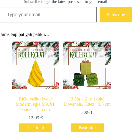
Subscribe to get the latest posts sent to your email.
Type your email…
Subscribe
Jums taip pat gali patikti…
Bičių vaško žvakė
Bičių vaško žvakė
Moderni eglė MAXI,
Dovanėlė, Estezi, 3,5 cm
Estezi, 15,5 cm
2,99
€
12,99
€
This
This
Pasirinkti
Pasirinkti
product
product