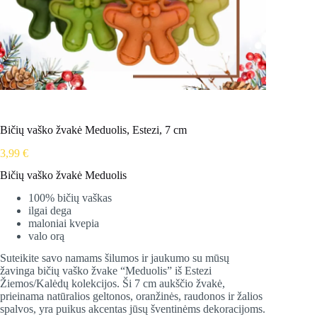
Bičių vaško žvakė Meduolis, Estezi, 7 cm
3,99
€
Bičių vaško žvakė Meduolis
100% bičių vaškas
ilgai dega
maloniai kvepia
valo orą
Suteikite savo namams šilumos ir jaukumo su mūsų
žavinga bičių vaško žvake “Meduolis” iš Estezi
Žiemos/Kalėdų kolekcijos. Ši 7 cm aukščio žvakė,
prieinama natūralios geltonos, oranžinės, raudonos ir žalios
spalvos, yra puikus akcentas jūsų šventinėms dekoracijoms.