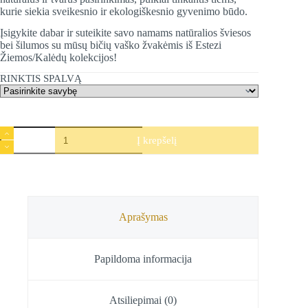
kurie siekia sveikesnio ir ekologiškesnio gyvenimo būdo​.
Įsigykite dabar ir suteikite savo namams natūralios šviesos
bei šilumos su mūsų bičių vaško žvakėmis iš Estezi
Žiemos/Kalėdų kolekcijos!
RINKTIS SPALVĄ
produkto
Į krepšelį
kiekis:
Bičių
vaško
žvakė
Meduolis,
Estezi,
7
Aprašymas
cm
Papildoma informacija
Atsiliepimai (0)