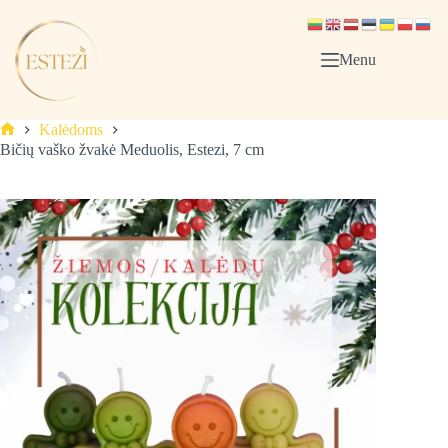
Skip
to
content
Menu
Kalėdoms
Pagrindinis
Bičių vaško žvakė Meduolis, Estezi, 7 cm