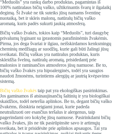
“Meduolis” yra rankų darbo produktas, pagamintas iš
100% natūralaus bičių vaško, užtikrinantis švarų ir ilgalaikį
degimą. Ši žvakė ne tik suteiks jūsų namams šventinę
nuotaiką, bet ir skleis malonų, natūralų bičių vaško
aromatą, kuris padės sukurti jaukią atmosferą.
Bičių vaško žvakės, tokios kaip “Meduolis”, turi daugybę
privalumų lyginant su įprastomis parafininėmis žvakėmis.
Pirma, jos dega švariai ir ilgiau, neišskirdamos kenksmingų
cheminių medžiagų ar suodžių, kurie gali būti žalingi jūsų
sveikatai. Bičių vaškas yra natūralus produktas, kuris
skleidžia švelnų, natūralų aromatą, prisidedantį prie
malonios ir raminančios atmosferos jūsų namuose. Be to,
bičių vaško žvakės yra hipoalerginės, todėl yra saugios
naudoti žmonėms, turintiems alergijų ar jautrią kvėpavimo
sistemą​.
Bičių vaško žvakės
taip pat yra ekologiškas pasirinkimas.
Jos gaminamos iš atsinaujinančių šaltinių ir yra biologiškai
skaidžios, todėl neteršia aplinkos. Be to, degant bičių vaško
žvakėms, išsiskiria neigiami jonai, kurie padeda
neutralizuoti ore esančius teršalus ir alergenus, taip
pagerindami oro kokybę jūsų namuose. Pasirinkdami bičių
vaško žvakes, jūs ne tik pasirūpinsite savo ir artimųjų
sveikata, bet ir prisidėsite prie aplinkos apsaugos. Tai yra
natūralus ir tvarus pasirinkimas, puikiai tinkantis tiems,