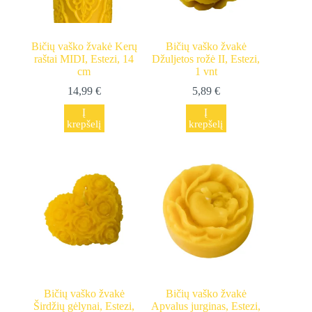
product
page
Bičių vaško žvakė Kerų
Bičių vaško žvakė
raštai MIDI, Estezi, 14
Džuljetos rožė II, Estezi,
cm
1 vnt
14,99
€
5,89
€
Į
Į
krepšelį
krepšelį
Bičių vaško žvakė
Bičių vaško žvakė
Širdžių gėlynai, Estezi,
Apvalus jurginas, Estezi,