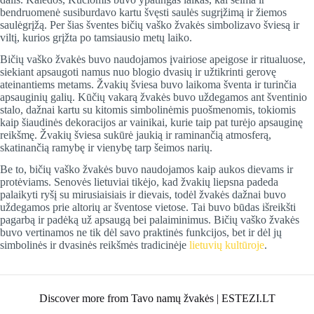
bendruomenė susiburdavo kartu švęsti saulės sugrįžimą ir žiemos
saulėgrįžą. Per šias šventes bičių vaško žvakės simbolizavo šviesą ir
viltį, kurios grįžta po tamsiausio metų laiko​.
Bičių vaško žvakės buvo naudojamos įvairiose apeigose ir ritualuose,
siekiant apsaugoti namus nuo blogio dvasių ir užtikrinti gerovę
ateinantiems metams. Žvakių šviesa buvo laikoma šventa ir turinčia
apsauginių galių. Kūčių vakarą žvakės buvo uždegamos ant šventinio
stalo, dažnai kartu su kitomis simbolinėmis puošmenomis, tokiomis
kaip šiaudinės dekoracijos ar vainikai, kurie taip pat turėjo apsauginę
reikšmę. Žvakių šviesa sukūrė jaukią ir raminančią atmosferą,
skatinančią ramybę ir vienybę tarp šeimos narių​.
Be to, bičių vaško žvakės buvo naudojamos kaip aukos dievams ir
protėviams. Senovės lietuviai tikėjo, kad žvakių liepsna padeda
palaikyti ryšį su mirusiaisiais ir dievais, todėl žvakės dažnai buvo
uždegamos prie altorių ar šventose vietose. Tai buvo būdas išreikšti
pagarbą ir padėką už apsaugą bei palaiminimus. Bičių vaško žvakės
buvo vertinamos ne tik dėl savo praktinės funkcijos, bet ir dėl jų
simbolinės ir dvasinės reikšmės tradicinėje
lietuvių kultūroje​
.
Discover more from Tavo namų žvakės | ESTEZI.LT