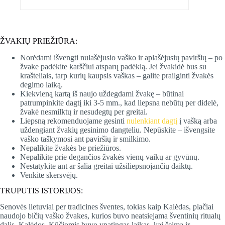
ŽVAKIŲ PRIEŽIŪRA:
Norėdami išvengti nulašėjusio vaško ir aplašėjusių paviršių – po
žvake padėkite karščiui atsparų padėklą. Jei žvakidė bus su
krašteliais, tarp kurių kaupsis vaškas – galite prailginti žvakės
degimo laiką.
Kiekvieną kartą iš naujo uždegdami žvakę – būtinai
patrumpinkite dagtį iki 3-5 mm., kad liepsna nebūtų per didelė,
žvakė nesmilktų ir nesudegtų per greitai.
Liepsną rekomenduojame gesinti
nulenkiant dagtį
į vašką arba
uždengiant žvakių gesinimo dangteliu. Nepūskite – išvengsite
vaško taškymosi ant paviršių ir smilkimo.
Nepalikite žvakės be priežiūros.
Nepalikite prie degančios žvakės vienų vaikų ar gyvūnų.
Nestatykite ant ar šalia greitai užsiliepsnojančių daiktų.
Venkite skersvėjų.
TRUPUTIS ISTORIJOS:
Senovės lietuviai per tradicines šventes, tokias kaip Kalėdas, plačiai
naudojo bičių vaško žvakes, kurios buvo neatsiejama šventinių ritualų
dalis. Kalėdos, Kūčiomis buvo ypatingas laikas, kai šeima ir