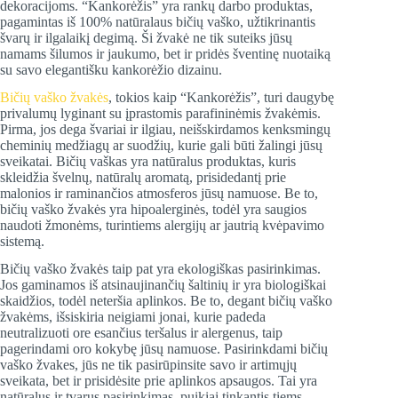
dekoracijoms. “Kankorėžis” yra rankų darbo produktas,
pagamintas iš 100% natūralaus bičių vaško, užtikrinantis
švarų ir ilgalaikį degimą. Ši žvakė ne tik suteiks jūsų
namams šilumos ir jaukumo, bet ir pridės šventinę nuotaiką
su savo elegantišku kankorėžio dizainu.
Bičių vaško žvakės
, tokios kaip “Kankorėžis”, turi daugybę
privalumų lyginant su įprastomis parafininėmis žvakėmis.
Pirma, jos dega švariai ir ilgiau, neišskirdamos kenksmingų
cheminių medžiagų ar suodžių, kurie gali būti žalingi jūsų
sveikatai. Bičių vaškas yra natūralus produktas, kuris
skleidžia švelnų, natūralų aromatą, prisidedantį prie
malonios ir raminančios atmosferos jūsų namuose. Be to,
bičių vaško žvakės yra hipoalerginės, todėl yra saugios
naudoti žmonėms, turintiems alergijų ar jautrią kvėpavimo
sistemą.
Bičių vaško žvakės taip pat yra ekologiškas pasirinkimas.
Jos gaminamos iš atsinaujinančių šaltinių ir yra biologiškai
skaidžios, todėl neteršia aplinkos. Be to, degant bičių vaško
žvakėms, išsiskiria neigiami jonai, kurie padeda
neutralizuoti ore esančius teršalus ir alergenus, taip
pagerindami oro kokybę jūsų namuose. Pasirinkdami bičių
vaško žvakes, jūs ne tik pasirūpinsite savo ir artimųjų
sveikata, bet ir prisidėsite prie aplinkos apsaugos. Tai yra
natūralus ir tvarus pasirinkimas, puikiai tinkantis tiems,