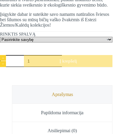
kurie siekia sveikesnio ir ekologiškesnio gyvenimo būdo​.
Įsigykite dabar ir suteikite savo namams natūralios šviesos
bei šilumos su mūsų bičių vaško žvakėmis iš Estezi
Žiemos/Kalėdų kolekcijos!
RINKTIS SPALVĄ
produkto
Į krepšelį
kiekis:
Bičių
vaško
žvakė
Kankorėžis,
Estezi,
6,5
Aprašymas
cm
Papildoma informacija
Atsiliepimai (0)