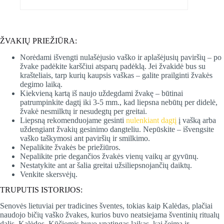
ŽVAKIŲ PRIEŽIŪRA:
Norėdami išvengti nulašėjusio vaško ir aplašėjusių paviršių – po
žvake padėkite karščiui atsparų padėklą. Jei žvakidė bus su
krašteliais, tarp kurių kaupsis vaškas – galite prailginti žvakės
degimo laiką.
Kiekvieną kartą iš naujo uždegdami žvakę – būtinai
patrumpinkite dagtį iki 3-5 mm., kad liepsna nebūtų per didelė,
žvakė nesmilktų ir nesudegtų per greitai.
Liepsną rekomenduojame gesinti
nulenkiant dagtį
į vašką arba
uždengiant žvakių gesinimo dangteliu. Nepūskite – išvengsite
vaško taškymosi ant paviršių ir smilkimo.
Nepalikite žvakės be priežiūros.
Nepalikite prie degančios žvakės vienų vaikų ar gyvūnų.
Nestatykite ant ar šalia greitai užsiliepsnojančių daiktų.
Venkite skersvėjų.
TRUPUTIS ISTORIJOS:
Senovės lietuviai per tradicines šventes, tokias kaip Kalėdas, plačiai
naudojo bičių vaško žvakes, kurios buvo neatsiejama šventinių ritualų
dalis. Kalėdos, Kūčiomis buvo ypatingas laikas, kai šeima ir