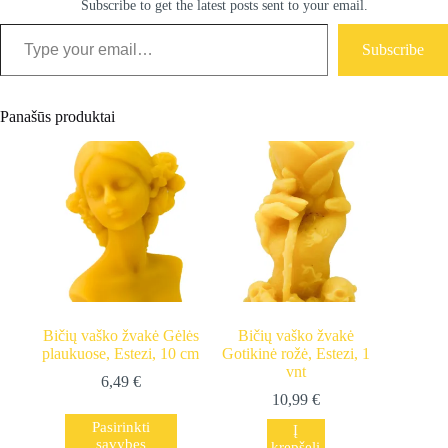
Subscribe to get the latest posts sent to your email.
Type your email…
Subscribe
Panašūs produktai
Bičių vaško žvakė Gėlės
Bičių vaško žvakė
plaukuose, Estezi, 10 cm
Gotikinė rožė, Estezi, 1
vnt
6,49
€
10,99
€
This
Pasirinkti
Į
product
savybes
krepšelį