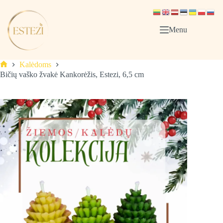
Skip
to
content
Menu
Kalėdoms
Pagrindinis
Bičių vaško žvakė Kankorėžis, Estezi, 6,5 cm