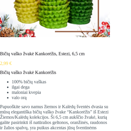
Bičių vaško žvakė Kankorėžis, Estezi, 6,5 cm
2,99
€
Bičių vaško žvakė Kankorėžis
100% bičių vaškas
ilgai dega
maloniai kvepia
valo orą
Papuoškite savo namus žiemos ir Kalėdų šventės dvasia su
mūsų elegantiška bičių vaško žvake “Kankorėžis” iš Estezi
Žiemos/Kalėdų kolekcijos. Ši 6,5 cm aukščio žvakė, kurią
galite pasirinkti iš natūralios geltonos, oranžinės, raudonos
ir žalios spalvų, yra puikus akcentas jūsų šventinėms