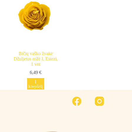
The
The
options
options
may
may
be
be
chosen
chosen
on
on
the
the
product
product
page
page
Bičių vaško žvakė
Džuljetos rožė I, Estezi,
1 vnt
6,49
€
Į
krepšelį