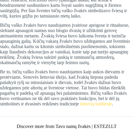
bendruomenė susiburdavo kartu švęsti saulės sugrįžimą ir žiemos
saulėgrįžą. Per šias šventes bičių vaško žvakės simbolizavo šviesą ir
viltį, kurios grįžta po tamsiausio metų laiko​.
Bičių vaško žvakės buvo naudojamos įvairiose apeigose ir ritualuose,
siekiant apsaugoti namus nuo blogio dvasių ir užtikrinti gerovę
ateinantiems metams. Žvakių šviesa buvo laikoma šventa ir turinčia
apsauginių galių. Kūčių vakarą žvakės buvo uždegamos ant šventinio
stalo, dažnai kartu su kitomis simbolinėmis puošmenomis, tokiomis
kaip šiaudinės dekoracijos ar vainikai, kurie taip pat turėjo apsauginę
reikšmę. Žvakių šviesa sukūrė jaukią ir raminančią atmosferą,
skatinančią ramybę ir vienybę tarp šeimos narių​.
Be to, bičių vaško žvakės buvo naudojamos kaip aukos dievams ir
protėviams. Senovės lietuviai tikėjo, kad žvakių liepsna padeda
palaikyti ryšį su mirusiaisiais ir dievais, todėl žvakės dažnai buvo
uždegamos prie altorių ar šventose vietose. Tai buvo būdas išreikšti
pagarbą ir padėką už apsaugą bei palaiminimus. Bičių vaško žvakės
buvo vertinamos ne tik dėl savo praktinės funkcijos, bet ir dėl jų
simbolinės ir dvasinės reikšmės tradicinėje
lietuvių kultūroje​
.
Discover more from Tavo namų žvakės | ESTEZI.LT