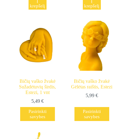
Į
Į
krepšelį
krepšelį
Bičių vaško žvakė
Bičių vaško žvakė
Sužadėtuvių širdis,
Gėlėtas raištis, Estezi
Estezi, 1 vnt
5,99
€
5,49
€
This
This
Pasirinkti
Pasirinkti
product
product
savybes
savybes
has
has
multiple
multiple
variants.
variants.
The
The