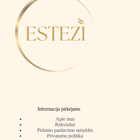
product
page
Informacija pirkėjams
Apie mus
Rekvizitai
Pirkimo pardavimo taisyklės
Privatumo politika