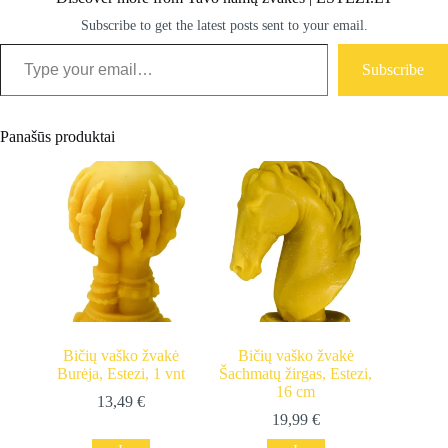
Subscribe to get the latest posts sent to your email.
Type your email…
Subscribe
Panašūs produktai
Bičių vaško žvakė
Bičių vaško žvakė
Burėja, Estezi, 1 vnt
Šachmatų žirgas, Estezi,
16 cm
13,49
€
19,99
€