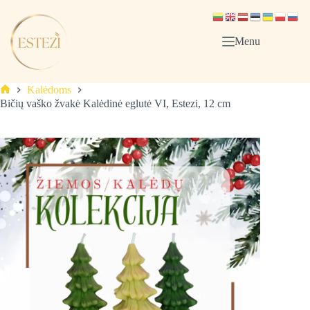
Skip
to
content
Menu
Kalėdoms
Pagrindinis
Bičių vaško žvakė Kalėdinė eglutė VI, Estezi, 12 cm