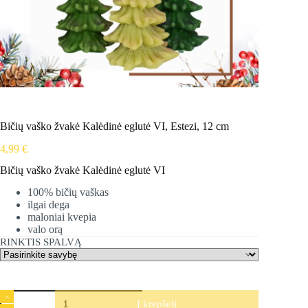
Bičių vaško žvakė Kalėdinė eglutė VI, Estezi, 12 cm
4,99
€
Bičių vaško žvakė Kalėdinė eglutė VI
100% bičių vaškas
ilgai dega
maloniai kvepia
valo orą
RINKTIS SPALVĄ
produkto
Į krepšelį
kiekis: