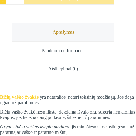
Bičių
vaško
žvakė
Kalėdinė
eglutė
VI,
Aprašymas
Estezi,
12
cm
Papildoma informacija
Atsiliepimai (0)
Bičių vaško žvakės
yra natūralios, neturi toksinių medžiagų. Jos dega
ilgiau už parafinines.
Bičių vaško žvakė nesmilksta, degdama išvalo orą, sugeria nemalonius
kvapus, jos liepsna daug jaukesnė, šiltesnė už parafininės.
Grynas bičių vaškas kvepia medumi
, jis minkštesnis ir elastingesnis už
parafiną ar vaško ir parafino mišinį.