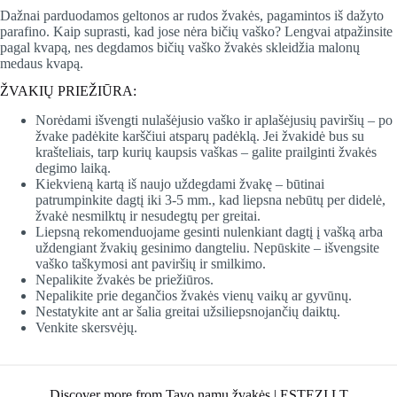
Dažnai parduodamos geltonos ar rudos žvakės, pagamintos iš dažyto
parafino. Kaip suprasti, kad jose nėra bičių vaško? Lengvai atpažinsite
pagal kvapą, nes degdamos bičių vaško žvakės skleidžia malonų
medaus kvapą.
ŽVAKIŲ PRIEŽIŪRA:
Norėdami išvengti nulašėjusio vaško ir aplašėjusių paviršių – po
žvake padėkite karščiui atsparų padėklą. Jei žvakidė bus su
krašteliais, tarp kurių kaupsis vaškas – galite prailginti žvakės
degimo laiką.
Kiekvieną kartą iš naujo uždegdami žvakę – būtinai
patrumpinkite dagtį iki 3-5 mm., kad liepsna nebūtų per didelė,
žvakė nesmilktų ir nesudegtų per greitai.
Liepsną rekomenduojame gesinti nulenkiant dagtį į vašką arba
uždengiant žvakių gesinimo dangteliu. Nepūskite – išvengsite
vaško taškymosi ant paviršių ir smilkimo.
Nepalikite žvakės be priežiūros.
Nepalikite prie degančios žvakės vienų vaikų ar gyvūnų.
Nestatykite ant ar šalia greitai užsiliepsnojančių daiktų.
Venkite skersvėjų.
Discover more from Tavo namų žvakės | ESTEZI.LT