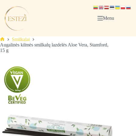
Skip
to
content
Menu
Smilkalai
Pagrindinis
Augalinės kilmės smilkalų lazdelės Aloe Vera, Stamford,
15 g