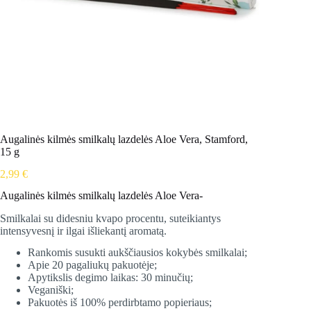
Augalinės kilmės smilkalų lazdelės Aloe Vera, Stamford,
15 g
2,99
€
Augalinės kilmės smilkalų lazdelės Aloe Vera-
Smilkalai su didesniu kvapo procentu, suteikiantys
intensyvesnį ir ilgai išliekantį aromatą.
Rankomis susukti aukščiausios kokybės smilkalai;
Apie 20 pagaliukų pakuotėje;
Apytikslis degimo laikas: 30 minučių;
Veganiški;
Pakuotės iš 100% perdirbtamo popieriaus;