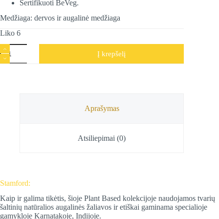
Sertifikuoti BeVeg.
Medžiaga: dervos ir augalinė medžiaga
Liko 6
produkto
Į krepšelį
kiekis:
Augalinės
kilmės
smilkalų
lazdelės
Aloe
Vera,
Aprašymas
Stamford,
15
g
Atsiliepimai (0)
Stamford:
Kaip ir galima tikėtis, šioje Plant Based kolekcijoje naudojamos tvarių
šaltinių natūralios augalinės žaliavos ir etiškai gaminama specialioje
gamykloje Karnatakoje, Indijoje.