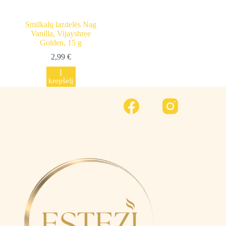
Smilkalų lazdelės Nag
Vanilla, Vijayshree
Golden, 15 g
2,99
€
Į
krepšelį