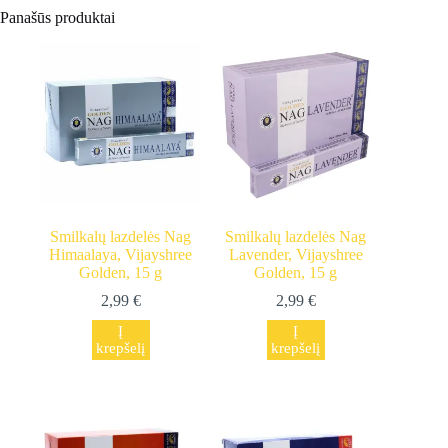
Panašūs produktai
Smilkalų lazdelės Nag
Smilkalų lazdelės Nag
Himaalaya, Vijayshree
Lavender, Vijayshree
Golden, 15 g
Golden, 15 g
2,99
€
2,99
€
Į
Į
krepšelį
krepšelį