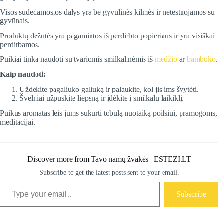
Visos sudedamosios dalys yra be gyvulinės kilmės ir netestuojamos su
gyvūnais.
Produktų dėžutės yra pagamintos iš perdirbto popieriaus ir yra visiškai
perdirbamos.
Puikiai tinka naudoti su tvariomis smilkalinėmis iš
medžio
ar
bambuko
.
Kaip naudoti:
Uždekite pagaliuko galiuką ir palaukite, kol jis ims švytėti.
Švelniai užpūskite liepsną ir įdėkite į smilkalų laikiklį.
Puikus aromatas leis jums sukurti tobulą nuotaiką poilsiui, pramogoms,
meditacijai.
Discover more from Tavo namų žvakės | ESTEZI.LT
Subscribe to get the latest posts sent to your email.
Type your email…
Subscribe