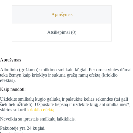
Palo
Santo,
Satya,
Aprašymas
75
g
Atsiliepimai (0)
Aprašymas
Atbulinio (grįžtamo) smilkimo smilkalų kūgiai. Per oro skylutes dūmai
teka žemyn kaip krioklys ir sukuria gražų ramų efektą (krioklio
efektas).
Kaip naudoti:
Uždekite smilkalų kūgio galiuką ir palaukite kelias sekundes (tai gali
šiek tiek užtrukti). Užpūskite liepsną ir uždėkite kūgį ant smilkalinės*,
skirtos sukurti
krioklio efektą.
Neveikia su įprastais smilkalų laikikliais.
Pakuotėje yra 24 kūgiai.