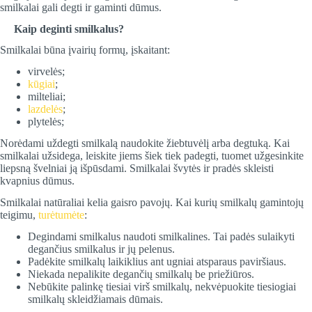
smilkalai gali degti ir gaminti dūmus.
Kaip deginti smilkalus?
Smilkalai būna įvairių formų, įskaitant:
virvelės;
kūgiai
;
milteliai;
lazdelės
;
plytelės;
Norėdami uždegti smilkalą naudokite žiebtuvėlį arba degtuką. Kai
smilkalai užsidega, leiskite jiems šiek tiek padegti, tuomet užgesinkite
liepsną švelniai ją išpūsdami. Smilkalai švytės ir pradės skleisti
kvapnius dūmus.
Smilkalai natūraliai kelia gaisro pavojų. Kai kurių smilkalų gamintojų
teigimu,
turėtumėte
:
Degindami smilkalus naudoti smilkalines. Tai padės sulaikyti
degančius smilkalus ir jų pelenus.
Padėkite smilkalų laikiklius ant ugniai atsparaus paviršiaus.
Niekada nepalikite degančių smilkalų be priežiūros.
Nebūkite palinkę tiesiai virš smilkalų, nekvėpuokite tiesiogiai
smilkalų skleidžiamais dūmais.