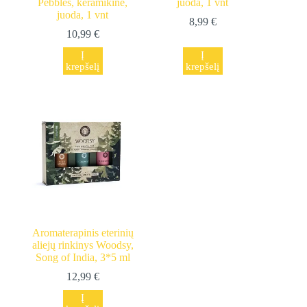
Pebbles, keramikinė,
juoda, 1 vnt
juoda, 1 vnt
8,99
€
10,99
€
Į
Į
krepšelį
krepšelį
Aromaterapinis eterinių
aliejų rinkinys Woodsy,
Song of India, 3*5 ml
12,99
€
Į