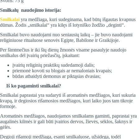
Svoris: 75 g
Smilkalų naudojimo istorija:
Smilkalai
yra medžiaga, kuri sudeginama, kad būtų išgautas kvapnus
dūmas. Žodis „smilkalai“ yra kilęs iš lotyniško žodžio „deginti“.
Smilkalai buvo naudojami nuo seniausių laikų – jie buvo naudojami
religiniuose ritualuose senovės Egipte, Babilone ir Graikijoje.
Per šimtmečius ir iki šių dienų žmonės visame pasaulyje naudojo
smilkalus dėl įvairių priežasčių, įskaitant:
įvairių religinių praktikų sudedamoji dalis;
priemonė kovoti su blogais ar nemaloniais kvapais;
būdas atbaidyti demonus ar piktąsias dvasias;
Iš ko pagaminti smilkalai?
Smilkalai paprastai yra sudaryti iš aromatinės medžiagos, kuri sukuria
kvapą, ir degiosios rišamosios medžiagos, kuri laiko juos tam tikroje
formoje.
Aromatinės medžiagos, naudojamos smilkalams gaminti, paprastai yra
augalinės kilmės ir gali būti įvairios dervos, žievės, sėklos, šaknys ir
gėlės.
Degioji rišamoji medžiaga, esanti smilkaluose, užsidega, todėl