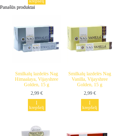
krepšelį
Panašūs produktai
Smilkalų lazdelės Nag
Smilkalų lazdelės Nag
Himaalaya, Vijayshree
Vanilla, Vijayshree
Golden, 15 g
Golden, 15 g
2,99
€
2,99
€
Į
Į
krepšelį
krepšelį