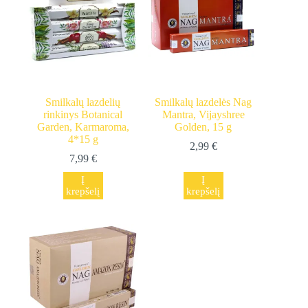
Smilkalų lazdelių
Smilkalų lazdelės Nag
rinkinys Botanical
Mantra, Vijayshree
Garden, Karmaroma,
Golden, 15 g
4*15 g
2,99
€
7,99
€
Į
Į
krepšelį
krepšelį