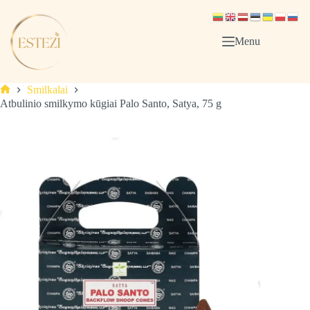
Skip
to
content
Menu
Smilkalai
Pagrindinis
Atbulinio smilkymo kūgiai Palo Santo, Satya, 75 g