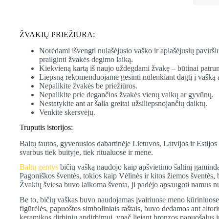
Estezi,
6*12cm
ŽVAKIŲ PRIEŽIŪRA:
Norėdami išvengti nulašėjusio vaško ir aplašėjusių paviršių
prailginti žvakės degimo laiką.
Kiekvieną kartą iš naujo uždegdami žvakę – būtinai patrump
Liepsną rekomenduojame gesinti nulenkiant dagtį į vašką a
Nepalikite žvakės be priežiūros.
Nepalikite prie degančios žvakės vienų vaikų ar gyvūnų.
Nestatykite ant ar šalia greitai užsiliepsnojančių daiktų.
Venkite skersvėjų.
Truputis istorijos:
Baltų tautos, gyvenusios dabartinėje Lietuvos, Latvijos ir Estijos
svarbus tiek buityje, tiek ritualuose ir mene.
Baltų gentys
bičių vašką naudojo kaip apšvietimo šaltinį gaminda
Pagoniškos šventės, tokios kaip Vėlinės ir kitos žiemos šventės,
Žvakių šviesa buvo laikoma šventa, ji padėjo apsaugoti namus nu
Be to, bičių vaškas buvo naudojamas įvairiuose meno kūriniuose 
figūrėlės, papuoštos simboliniais raštais, buvo dedamos ant alto
keramikos dirbinių apdirbimui, ypač liejant bronzos papuošalus i