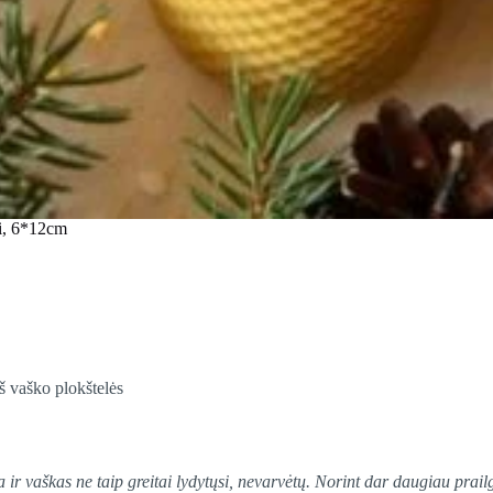
i, 6*12cm
š vaško plokštelės
ir vaškas ne taip greitai lydytųsi, nevarvėtų. Norint dar daugiau prail