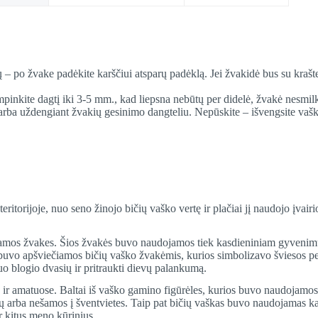
 – po žvake padėkite karščiui atsparų padėklą. Jei žvakidė bus su kraštel
inkite dagtį iki 3-5 mm., kad liepsna nebūtų per didelė, žvakė nesmilkt
rba uždengiant žvakių gesinimo dangteliu. Nepūskite – išvengsite vašk
 teritorijoje, nuo seno žinojo bičių vaško vertę ir plačiai jį naudojo įva
mos žvakes. Šios žvakės buvo naudojamos tiek kasdieniniam gyvenimui, 
 buvo apšviečiamos bičių vaško žvakėmis, kurios simbolizavo šviesos pe
o blogio dvasių ir pritraukti dievų palankumą.
ir amatuose. Baltai iš vaško gamino figūrėles, kurios buvo naudojamos
rių arba nešamos į šventvietes. Taip pat bičių vaškas buvo naudojamas ka
r kitus meno kūrinius.