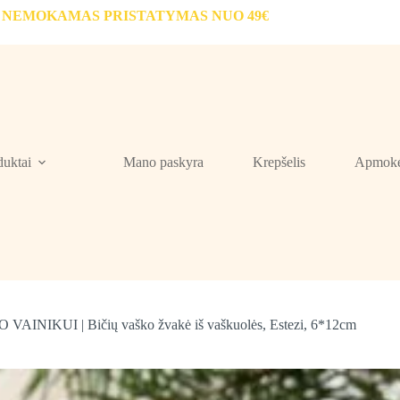
NEMOKAMAS PRISTATYMAS NUO 49€
duktai
Mano paskyra
Krepšelis
Apmokė
AINIKUI | Bičių vaško žvakė iš vaškuolės, Estezi, 6*12cm