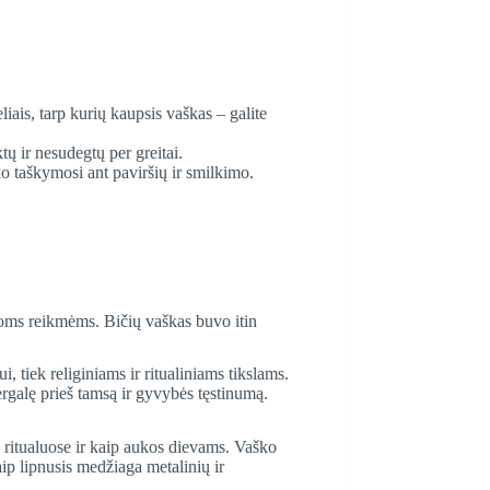
iais, tarp kurių kaupsis vaškas – galite
ų ir nesudegtų per greitai.
o taškymosi ant paviršių ir smilkimo.
irioms reikmėms. Bičių vaškas buvo itin
tiek religiniams ir ritualiniams tikslams.
rgalę prieš tamsą ir gyvybės tęstinumą.
 ritualuose ir kaip aukos dievams. Vaško
ip lipnusis medžiaga metalinių ir