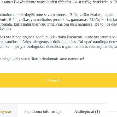
ntis žvakės dugne maksimaliai išdegins likusį vašką žvakidėje, o Jūs
atūralumo ir ekologiškumo savo namuose. Bičių vaško žvakės, pagamintos
ėmis. Bičių vaškas yra natūralus produktas, gaunamas iš bičių koriai, k
omatą, kuris natūraliai valo ir gaivina orą jūsų namuose. Be to, jos deg
 žvakes.
Jos yra hipoalerginės, todėl puikiai tinka žmonėms, kurie yra jautrūs kv
re esančius teršalus, alergenus ir dulkių daleles. Tai ypač naudinga tiem
inkai – jos yra biologiškai skaidžios ir gaminamos iš atsinaujinančių ša
r mėgaukitės visais šiais privalumais savo namuose!
Į krepšelį
ašymas
Papildoma informacija
Atsiliepimai (1)