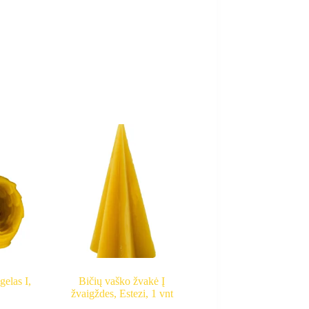
elas I,
Bičių vaško žvakė Į
žvaigždes, Estezi, 1 vnt