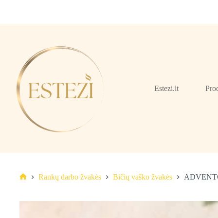
Skip
to
content
Estezi.lt
Pro
Rankų darbo žvakės
Bičių vaško žvakės
ADVENTO V
Pagrindinis