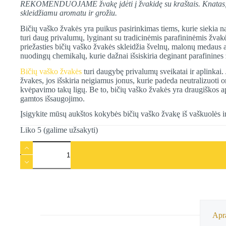
REKOMENDUOJAME žvakę įdėti į žvakidę su kraštais. Knatas, esa
skleidžiamu aromatu ir grožiu.
Bičių vaško žvakės yra puikus pasirinkimas tiems, kurie siekia n
turi daug privalumų, lyginant su tradicinėmis parafininėmis žvak
priežasties bičių vaško žvakės skleidžia švelnų, malonų medaus ar
nuodingų chemikalų, kurie dažnai išsiskiria deginant parafinines
Bičių vaško žvakės
turi daugybę privalumų sveikatai ir aplinkai. 
žvakes, jos išskiria neigiamus jonus, kurie padeda neutralizuoti o
kvėpavimo takų ligų. Be to, bičių vaško žvakės yra draugiškos apl
gamtos išsaugojimo.
Įsigykite mūsų aukštos kokybės bičių vaško žvakę iš vaškuolės i
Liko 5 (galime užsakyti)
produkto
kiekis:
ADVENTO
VAINIKUI
|
Bičių
vaško
žvakė
iš
Apr
vaškuolės,