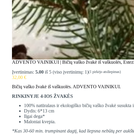
ADVENTO VAINIKUI | Bičių vaško žvakė iš vaškuolės, Estez
Įvertinimas:
5.00
iš 5 (viso įvertinimų:
1
)
(
1
pirkėjo atsiliepimas)
32,00
€
Bičių vaško žvakė iš vaškuolės. ADVENTO VAINIKUI.
RINKINYJE 4-IOS ŽVAKĖS
100% natūralaus ir ekologiško bičių vaško žvakė susukta i
Dydis: 6*13 cm
Ilgai dega*
Maloniai kvepia.
*Kas 30-60 min. trumpinant dagtį, kad liepsna nebūtų per aukšta 