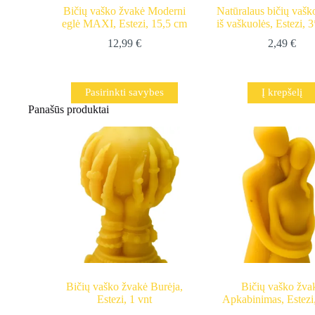
Bičių vaško žvakė Moderni
Natūralaus bičių vašk
eglė MAXI, Estezi, 15,5 cm
iš vaškuolės, Estezi,
12,99
€
2,49
€
This
Pasirinkti savybes
Į krepšelį
product
Panašūs produktai
has
multiple
variants.
The
options
may
be
chosen
on
the
product
page
Bičių vaško žvakė Burėja,
Bičių vaško žva
Estezi, 1 vnt
Apkabinimas, Estezi,